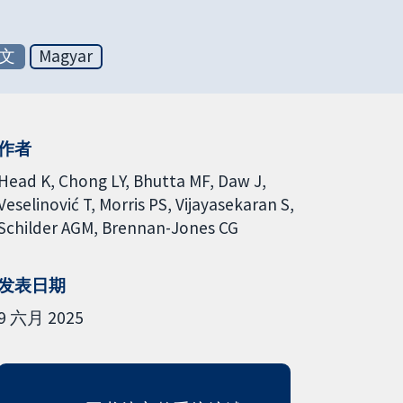
文
Magyar
作者
Head K
Chong LY
Bhutta MF
Daw J
Veselinović T
Morris PS
Vijayasekaran S
Schilder AGM
Brennan-Jones CG
发表日期
9 六月 2025