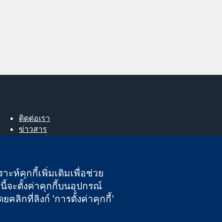
ติดต่อเรา
ข่าวสาร
สำหรับสื่อมวลชน
About us
ตำแหน่งงาน
ะห์คุกกี้เพิ่มเติมเพื่อช่วย
Cochrane Library
ี้จะตั้งค่าคุกกี้บนอุปกรณ์
กที่ลิงก์ 'การตั้งค่าคุกกี้'
นอังกฤษและเวลส์ หมายเลขจดทะเบียนภาษีมูลค่าเพิ่ม GB 718 2127 49