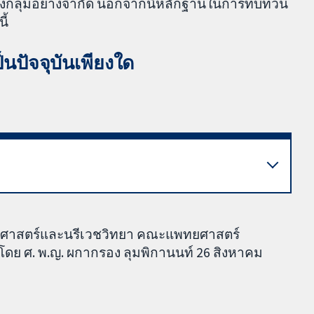
บางกลุ่มอย่างจำกัด นอกจากนี้หลักฐานในการทบทวน
ี้
ปัจจุบันเพียงใด
ูติศาสตร์และนรีเวชวิทยา คณะแพทยศาสตร์
ดย ศ. พ.ญ. ผกากรอง ลุมพิกานนท์ 26 สิงหาคม