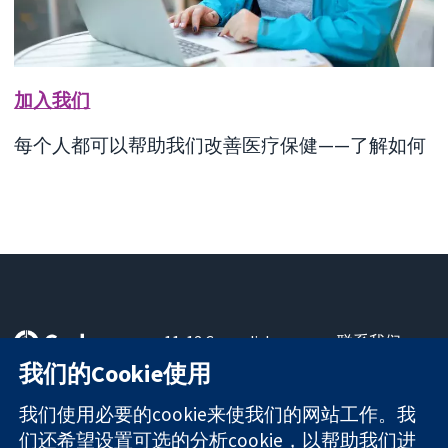
加入我们
每个人都可以帮助我们改善医疗保健——了解如何
11-13 Cavendish
联系我们
Square
最新消息
我们的Cookie使用
可信任的证据
London
新闻办公室
知情决定
W1G 0AN
关于我们
我们使用必要的cookie来使我们的网站工作。我
更完善的医疗健
United Kingdom
工作机会
们还希望设置可选的分析cookie，以帮助我们进
康