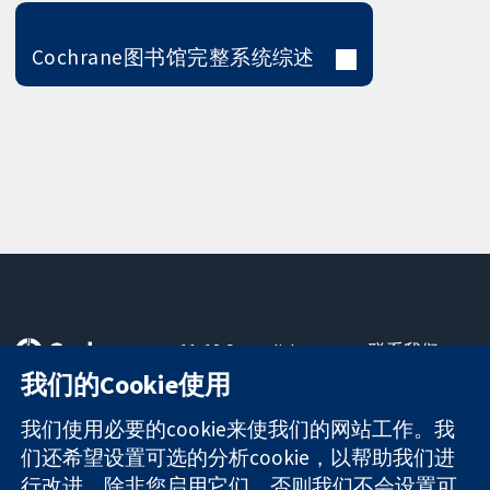
Cochrane图书馆完整系统综述
11-13 Cavendish
联系我们
Square
最新消息
我们的Cookie使用
可信任的证据
London
新闻办公室
知情决定
W1G 0AN
关于我们
我们使用必要的cookie来使我们的网站工作。我
更完善的医疗健
United Kingdom
工作机会
们还希望设置可选的分析cookie，以帮助我们进
康
Cochrane
行改进。除非您启用它们，否则我们不会设置可