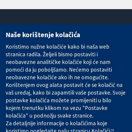
Naše korištenje kolačića
11-13 Cavendish
Kontaktirajte
Square
nas
Koristimo nužne kolačiće kako bi naša web
Pouzdani dokazi.
London
Novosti
stranica radila. Željeli bismo postaviti i
Utemeljeni
W1G 0AN
Ured za
dokazi.
Ujedinjeno
medije
neobavezne analitičke kolačiće koji će nam
Bolje zdravlje.
Kraljevstvo
O nama
pomoći da ju poboljšamo. Nećemo postaviti
Poslovi
neobavezne kolačiće ako ih ne omogućite.
Cochrane
Korištenjem ovog alata postavit će se kolačić na
Library
vaš uređaj, kako bi zapamtili vaše postavke. Svoje
postavke kolačića možete promijeniti u bilo
kojem trenutku klikom na vezu "Postavke
The Cochrane Collaboration is a charity (no. 1045921) and a
kolačića" u podnožju svake stranice.
company limited by guarantee (no. 03044323) registered in
England & Wales. VAT registration number GB 718 2127 49.
Za detaljnije informacije o kolačićima koje
koristimo pogledajte našu stranicu
Kolačići
.