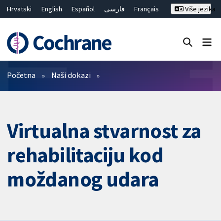
Hrvatski
English
Español
فارسی
Français
Više jezika
Русский
Deutsch
Bahasa Malaysia
ไทย
繁體中文
简体中文
Close search ✖
Prečistači
Početna
Naši dokazi
Virtualna stvarnost za
rehabilitaciju kod
moždanog udara