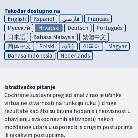
Također dostupno na
English
Español
فارسی
Français
Русский
Hrvatski
Deutsch
Português
日本語
Bahasa Malaysia
繁體中文
简体中文
Polski
தமிழ்
한국어
Magyar
Bahasa Indonesia
Nederlands
Istraživačko pitanje
Cochrane sustavni pregled analizirao je učinke
virtualne stvarnosti na funkciju ruku (i druge
rezultate kao što su brzina hodanja i neovisnost u
obavljanju svakodnevnih aktivnosti) nakon
moždanog udara u usporedbi s drugim postupcima
ili nikakvim postupcima.