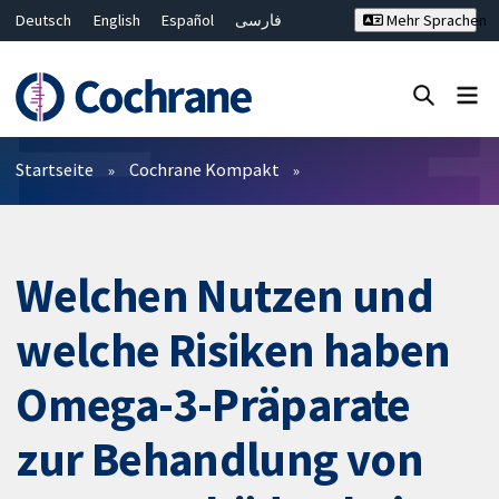
Deutsch
English
Español
فارسی
Mehr Sprachen
Français
Русский
Hrvatski
Bahasa Malaysia
ไทย
繁體中文
简体中文
Close search ✖
Filter
Startseite
Cochrane Kompakt
Welchen Nutzen und
welche Risiken haben
Omega-3-Präparate
zur Behandlung von