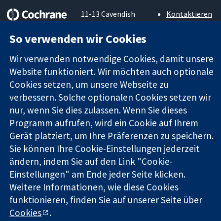
11-13 Cavendish
Kontaktieren
Square
Sie uns
Zuverlässige
London
Neuigkeiten
So verwenden wir Cookies
Evidenz
W1G0AN
Pressestelle
Informierte
Vereinigtes
Über uns
Wir verwenden notwendige Cookies, damit unsere
Entscheidungen
Königreich
Stellenangebot
Website funktioniert. Wir möchten auch optionale
Bessere
Cochrane
Cookies setzen, um unsere Webseite zu
Gesundheit
Library
verbessern. Solche optionalen Cookies setzen wir
nur, wenn Sie dies zulassen. Wenn Sie dieses
Programm aufrufen, wird ein Cookie auf Ihrem
Die Cochrane Collaboration ist eine gemeinützige Organisation
Gerät platziert, um Ihre Präferenzen zu speichern.
(Nr. 1045921) und in England und in Wales als eine Gesellschaft
Sie können Ihre Cookie-Einstellungen jederzeit
mit beschränkter Haftung (Nr. 03044323) registriert.
Umsatzsteuer-Identifikationsnummer GB 718 2127 49.
ändern, indem Sie auf den Link "Cookie-
Einstellungen" am Ende jeder Seite klicken.
Copyright © 2026 The Cochrane Collaboration
Weitere Informationen, wie diese Cookies
Bedingungen für die Webseite
|
Haftungsausschluss
|
funktionieren, finden Sie auf unserer
Seite über
Datenschutz
|
Cookie-Richtlinien
|
Cookie-Einstellungen
Cookies
.