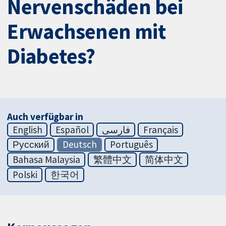
Nervenschäden bei
Erwachsenen mit
Diabetes?
Auch verfügbar in
English
Español
فارسی
Français
Русский
Deutsch
Português
Bahasa Malaysia
繁體中文
简体中文
Polski
한국어