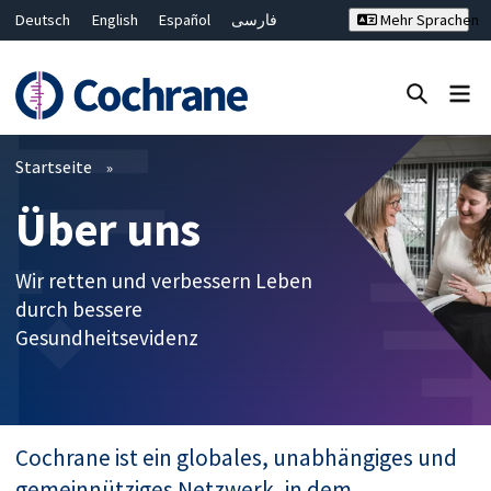
Deutsch
English
Español
فارسی
Mehr Sprachen
Français
Русский
Hrvatski
Bahasa Malaysia
ไทย
繁體中文
简体中文
Close search ✖
Filter
Startseite
Über uns
Wir retten und verbessern Leben
durch bessere
Gesundheitsevidenz
Cochrane ist ein globales, unabhängiges und
gemeinnütziges Netzwerk, in dem