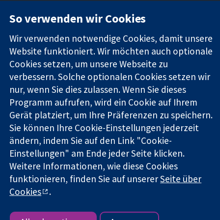
11-13 Cavendish
Kontaktieren
So verwenden wir Cookies
Square
Sie uns
Zuverlässige
London
Neuigkeiten
Wir verwenden notwendige Cookies, damit unsere
Evidenz
W1G0AN
Pressestelle
Website funktioniert. Wir möchten auch optionale
Informierte
Vereinigtes
Über uns
Entscheidungen
Cookies setzen, um unsere Webseite zu
Königreich
Stellenangebot
Bessere
Cochrane
verbessern. Solche optionalen Cookies setzen wir
Gesundheit
Library
nur, wenn Sie dies zulassen. Wenn Sie dieses
Programm aufrufen, wird ein Cookie auf Ihrem
Gerät platziert, um Ihre Präferenzen zu speichern.
Die Cochrane Collaboration ist eine gemeinützige Organisation
Sie können Ihre Cookie-Einstellungen jederzeit
(Nr. 1045921) und in England und in Wales als eine Gesellschaft
ändern, indem Sie auf den Link "Cookie-
mit beschränkter Haftung (Nr. 03044323) registriert.
Einstellungen" am Ende jeder Seite klicken.
Umsatzsteuer-Identifikationsnummer GB 718 2127 49.
Weitere Informationen, wie diese Cookies
Copyright © 2026 The Cochrane Collaboration
funktionieren, finden Sie auf unserer
Seite über
Bedingungen für die Webseite
|
Haftungsausschluss
|
Cookies
.
Datenschutz
|
Cookie-Richtlinien
|
Cookie-Einstellungen