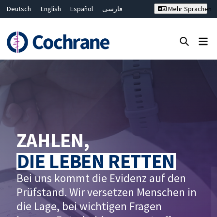
Deutsch
English
Español
فارسی
Mehr Sprachen
Français
Русский
Hrvatski
Bahasa Malaysia
ไทย
繁體中文
简体中文
Close search ✖
Filter
ZAHLEN,
DIE LEBEN RETTEN
Bei uns kommt die Evidenz auf den
Prüfstand. Wir versetzen Menschen in
die Lage, bei wichtigen Fragen