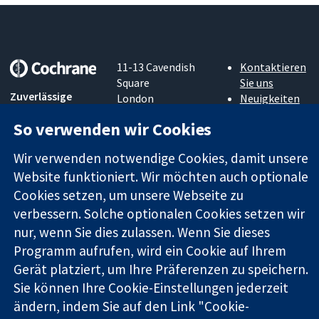
11-13 Cavendish
Kontaktieren
Square
Sie uns
Zuverlässige
London
Neuigkeiten
Evidenz
W1G0AN
Pressestelle
So verwenden wir Cookies
Informierte
Vereinigtes
Über uns
Entscheidungen
Königreich
Stellenangebot
Wir verwenden notwendige Cookies, damit unsere
Bessere
Cochrane
Gesundheit
Website funktioniert. Wir möchten auch optionale
Library
Cookies setzen, um unsere Webseite zu
verbessern. Solche optionalen Cookies setzen wir
nur, wenn Sie dies zulassen. Wenn Sie dieses
Die Cochrane Collaboration ist eine gemeinützige Organisation
(Nr. 1045921) und in England und in Wales als eine Gesellschaft
Programm aufrufen, wird ein Cookie auf Ihrem
mit beschränkter Haftung (Nr. 03044323) registriert.
Gerät platziert, um Ihre Präferenzen zu speichern.
Umsatzsteuer-Identifikationsnummer GB 718 2127 49.
Sie können Ihre Cookie-Einstellungen jederzeit
ändern, indem Sie auf den Link "Cookie-
Copyright © 2026 The Cochrane Collaboration