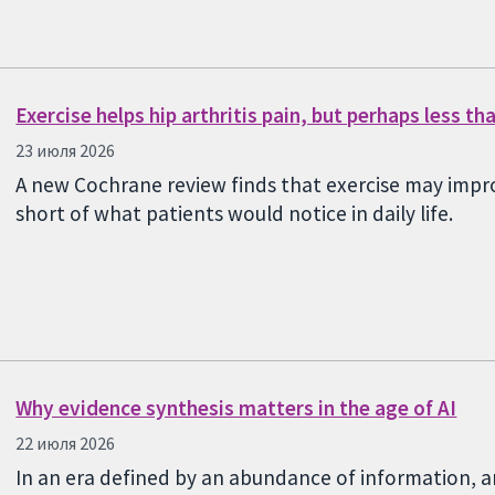
Exercise helps hip arthritis pain, but perhaps less t
23 июля 2026
A new Cochrane review finds that exercise may impro
short of what patients would notice in daily life.
Why evidence synthesis matters in the age of AI
22 июля 2026
In an era defined by an abundance of information, a