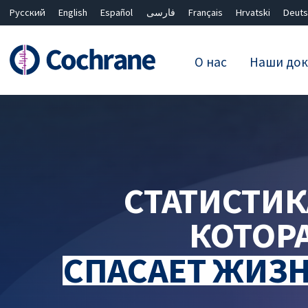
Русский
English
Español
فارسی
Français
Hrvatski
Deuts
О нас
Наши док
Фильтры
СТАТИСТИК
КОТОР
СПАСАЕТ ЖИЗ