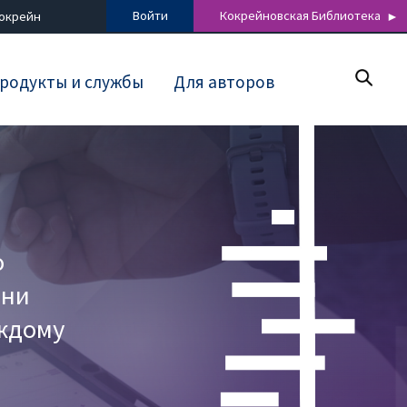
Войти
Кокрейновская Библиотека
Кокрейн
родукты и службы
Для авторов
о
зни
ждому