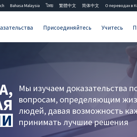
ch
Bahasa Malaysia
ไทย
繁體中文
简体中文
О переводах в 
азательства
Присоединяйтесь
Учитесь
П
Закрыть поиск ✖
А,
Мы изучаем доказательства п
вопросам, определяющим жи
АЯ
людей, давая возможность ка
НИ
принимать лучшие решения