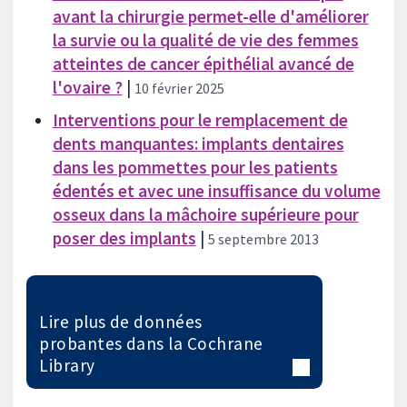
avant la chirurgie permet-elle d'améliorer
la survie ou la qualité de vie des femmes
atteintes de cancer épithélial avancé de
l'ovaire ?
|
10 février 2025
Interventions pour le remplacement de
dents manquantes: implants dentaires
dans les pommettes pour les patients
édentés et avec une insuffisance du volume
osseux dans la mâchoire supérieure pour
poser des implants
|
5 septembre 2013
Lire plus de données
probantes dans la Cochrane
Library