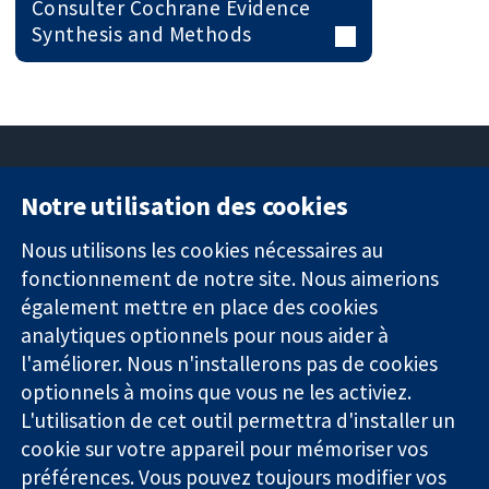
Consulter Cochrane Evidence
Synthesis and Methods
Notre utilisation des cookies
11-13 Cavendish
Contactez-
Square
nous
Nous utilisons les cookies nécessaires au
Des données
Londres
Actualités
fonctionnement de notre site. Nous aimerions
probantes.
W1G0AN
Service de
également mettre en place des cookies
Des décisions
Royaume-Uni
presse
analytiques optionnels pour nous aider à
éclairées.
Qui sommes-
l'améliorer. Nous n'installerons pas de cookies
Une meilleure
nous
santé.
Offres
optionnels à moins que vous ne les activiez.
d'emploi
L'utilisation de cet outil permettra d'installer un
Cochrane
cookie sur votre appareil pour mémoriser vos
Library
préférences. Vous pouvez toujours modifier vos