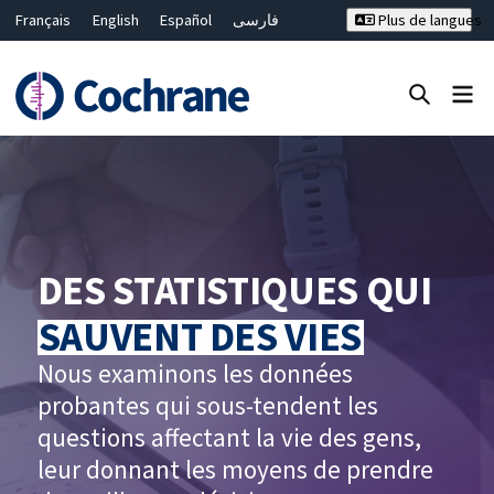
Français
English
Español
فارسی
Plus de langues
Русский
Hrvatski
Deutsch
Bahasa Malaysia
ไทย
繁體中文
简体中文
Fermer la recherche ✖
Filtres
DES STATISTIQUES QUI
SAUVENT DES VIES
Nous examinons les données
probantes qui sous-tendent les
questions affectant la vie des gens,
leur donnant les moyens de prendre