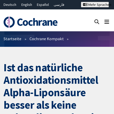
Deutsch
English
Español
فارسی
Mehr Sprachen
Français
Русский
Hrvatski
Bahasa Malaysia
ไทย
繁體中文
简体中文
Close search ✖
Filter
Startseite
Cochrane Kompakt
Ist das natürliche
Antioxidationsmittel
Alpha-Liponsäure
besser als keine