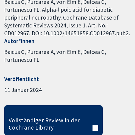
Baicus C, Purcarea A, von Elm E, Delcea C,
Furtunescu FL. Alpha-lipoic acid for diabetic
peripheral neuropathy. Cochrane Database of
Systematic Reviews 2024, Issue 1. Art. No.:
CD012967. DOI: 10.1002/14651858.CD012967.pub2.
Autor*innen
Baicus C
Purcarea A
von Elm E
Delcea C
Furtunescu FL
Veröffentlicht
11 Januar 2024
Vollständiger Review in der
Cochrane Library