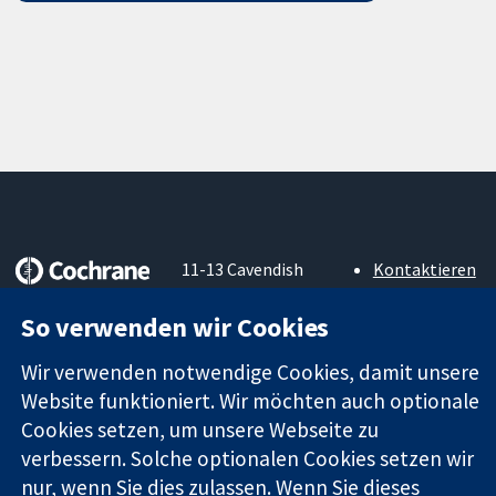
11-13 Cavendish
Kontaktieren
Square
Sie uns
Zuverlässige
London
Neuigkeiten
So verwenden wir Cookies
Evidenz
W1G0AN
Pressestelle
Informierte
Vereinigtes
Über uns
Wir verwenden notwendige Cookies, damit unsere
Entscheidungen
Königreich
Stellenangebot
Website funktioniert. Wir möchten auch optionale
Bessere
Cochrane
Cookies setzen, um unsere Webseite zu
Gesundheit
Library
verbessern. Solche optionalen Cookies setzen wir
nur, wenn Sie dies zulassen. Wenn Sie dieses