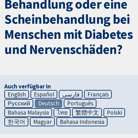
Behandlung oder eine
Scheinbehandlung bei
Menschen mit Diabetes
und Nervenschäden?
Auch verfügbar in
English
Español
فارسی
Français
Русский
Deutsch
Português
Bahasa Malaysia
ไทย
繁體中文
Polski
한국어
Magyar
Bahasa Indonesia