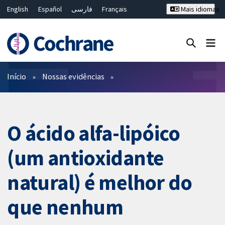
English
Español
فارسی
Français
Mais idiomas
Русский
Hrvatski
Deutsch
Bahasa Malaysia
ไทย
繁體中文
简体中文
Close search ✖
Filtros
Início
Nossas evidências
O ácido alfa-lipóico
(um antioxidante
natural) é melhor do
que nenhum