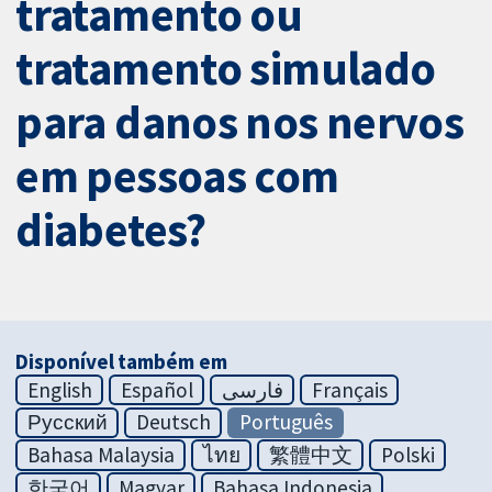
tratamento ou
tratamento simulado
para danos nos nervos
em pessoas com
diabetes?
Disponível também em
English
Español
فارسی
Français
Русский
Deutsch
Português
Bahasa Malaysia
ไทย
繁體中文
Polski
한국어
Magyar
Bahasa Indonesia