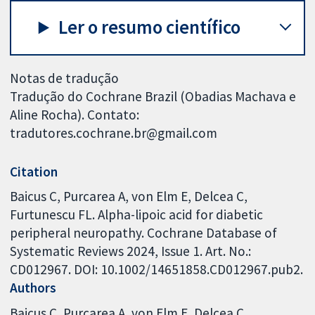
Ler o resumo científico
Notas de tradução
Tradução do Cochrane Brazil (Obadias Machava e
Aline Rocha). Contato:
tradutores.cochrane.br@gmail.com
Citation
Baicus C, Purcarea A, von Elm E, Delcea C,
Furtunescu FL. Alpha-lipoic acid for diabetic
peripheral neuropathy. Cochrane Database of
Systematic Reviews 2024, Issue 1. Art. No.:
CD012967. DOI: 10.1002/14651858.CD012967.pub2.
Authors
Baicus C
Purcarea A
von Elm E
Delcea C