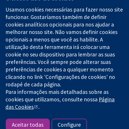
Usamos cookies necessárias para fazer nosso site
funcionar. Gostaríamos também de definir
11-13 Cavendish
Contato
cookies analíticos opcionais para nos ajudar a
Square
Notícias
Evidências
melhorar nosso site. Não vamos definir cookies
Londres
Assessoria de
confiáveis.
W1G 0AN
imprensa
opcionais a menos que você as habilite. A
Decisões
Reino Unido
Sobre nós
utilização desta ferramenta irá colocar uma
informadas.
Emprego
cookie no seu dispositivo para lembrar as suas
Melhor saúde.
Cochrane
preferências. Você sempre pode alterar suas
Library
preferências de cookies a qualquer momento
clicando no link 'Configurações de cookies' no
rodapé de cada página.
A Cochrane Collaboration é uma organização sem fins lucrativos
Para informações mais detalhadas sobre as
(caridade nº 1045921) e uma empresa limitada por garantia (nº
03044323) registrada na Inglaterra e no País de Gales.
cookies que utilizamos, consulte nossa
Página
das Cookies
.
Copyright © 2026 The Cochrane Collaboration
Termos e condições do site
|
Aviso legal
|
Privacidade
|
Política
de cookies
|
Configuração de cookies
Aceitar todas
Configure