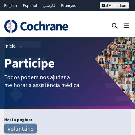
English
Español
فارسی
Français
Mais idiomas
Русский
Hrvatski
Deutsch
Bahasa Malaysia
ไทย
繁體中文
简体中文
Close search ✖
Filtros
Início
Participe
Todos podem nos ajudar a
melhorar a assistência médica.
Nesta página:
Voluntário