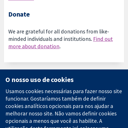
Donate
We are grateful for all donations from like-
minded individuals and institutions.
Find out
more about donation
.
O nosso uso de cookies
Usamos cookies necessárias para fazer nosso site
funcionar. Gostaríamos também de definir
11-13 Cavendish
Contato
cookies analíticos opcionais para nos ajudar a
Square
Notícias
Evidências
melhorar nosso site. Não vamos definir cookies
Londres
Assessoria de
confiáveis.
W1G 0AN
imprensa
opcionais a menos que você as habilite. A
Decisões
Reino Unido
Sobre nós