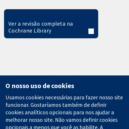
Ver a revisão completa na
Cochrane Library
O nosso uso de cookies
Usamos cookies necessárias para fazer nosso site
funcionar. Gostaríamos também de definir
11-13 Cavendish
Contato
cookies analíticos opcionais para nos ajudar a
Square
Notícias
melhorar nosso site. Não vamos definir cookies
Evidências
Londres
Assessoria de
confiáveis.
opcionais a menos que você as habilite. A
W1G 0AN
imprensa