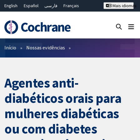
English
Español
فارسی
Français
Mais idiomas
Русский
Hrvatski
Deutsch
Bahasa Malaysia
ไทย
繁體中文
简体中文
Close search ✖
Filtros
Início
Nossas evidências
Agentes anti-
diabéticos orais para
mulheres diabéticas
ou com diabetes