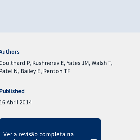
Authors
Coulthard P
Kushnerev E
Yates JM
Walsh T
Patel N
Bailey E
Renton TF
Published
16 Abril 2014
Ver a revisão completa na