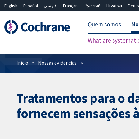
English
Español
فارسی
Français
Русский
Hrvatski
Deuts
Quem somos
No
What are systemati
Filtros
Início
Nossas evidências
Tratamentos para o da
fornecem sensações à l