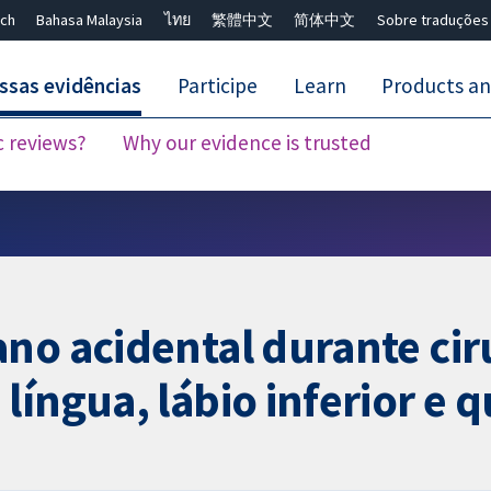
ch
Bahasa Malaysia
ไทย
繁體中文
简体中文
Sobre traduções
ssas evidências
Participe
Learn
Products an
c reviews?
Why our evidence is trusted
Close search ✖
no acidental durante cir
íngua, lábio inferior e q