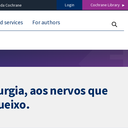
Login
Cochrane Library
 da Cochrane
d services
For authors
urgia, aos nervos que
ueixo.