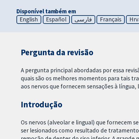
Disponível também em
English
Español
فارسی
Français
Hrv
Pergunta da revisão
A pergunta principal abordadas por essa revis
quais são os melhores momentos para tais tra
aos nervos que fornecem sensações à língua, lá
Introdução
Os nervos (alveolar e lingual) que fornecem se
ser lesionados como resultado de tratamentos 
remoção de dentes do siso inferior. A grande 