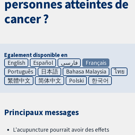
personnes atteintes de
cancer ?
Egalement disponible en
English
Español
فارسی
Français
Português
日本語
Bahasa Malaysia
ไทย
繁體中文
简体中文
Polski
한국어
Principaux messages
L'acupuncture pourrait avoir des effets