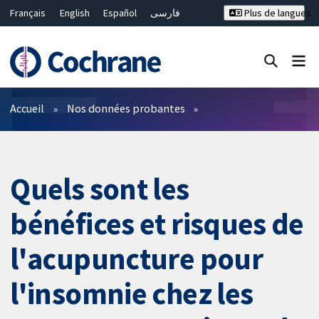
Français
English
Español
فارسی
Plus de langues
Русский
Hrvatski
Deutsch
Bahasa Malaysia
ไทย
繁體中文
简体中文
Fermer la recherche ✖
Filtres
Accueil
Nos données probantes
Quels sont les
bénéfices et risques de
l'acupuncture pour
l'insomnie chez les