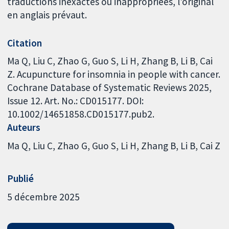
traductions inexactes ou inappropriées, l'original
en anglais prévaut.
Citation
Ma Q, Liu C, Zhao G, Guo S, Li H, Zhang B, Li B, Cai
Z. Acupuncture for insomnia in people with cancer.
Cochrane Database of Systematic Reviews 2025,
Issue 12. Art. No.: CD015177. DOI:
10.1002/14651858.CD015177.pub2.
Auteurs
Ma Q
Liu C
Zhao G
Guo S
Li H
Zhang B
Li B
Cai Z
Publié
5 décembre 2025