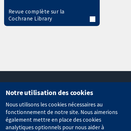
Revue complète sur la
Cochrane Library
Notre utilisation des cookies
11-13 Cavendish
Contactez-
Square
nous
Nous utilisons les cookies nécessaires au
Des données
Londres
Actualités
fonctionnement de notre site. Nous aimerions
probantes.
W1G0AN
Service de
également mettre en place des cookies
Des décisions
Royaume-Uni
presse
analytiques optionnels pour nous aider à
éclairées.
Qui sommes-