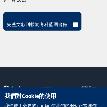
完整文獻刊載於考科藍圖書館
11-13 Cavendish
聯繫我們
Square
新聞
我們對Cookie的使用
可信任實證
London
新聞部
知情決定
W1G 0AN
關於我們
我們使用必要的 cookie 使我們的網站正常運作。