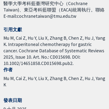
醫學大學考科藍臺灣研究中心（Cochrane
Taiwan)、東亞考科藍聯盟（EACA)統籌執行。聯絡
E-mail:cochranetaiwan@tmu.edu.tw
引用文獻
Mu M, Cai Z, Hu Y, Liu X, Zhang B, Chen Z, Hu J, Yang
K. Intraperitoneal chemotherapy for gastric
cancer. Cochrane Database of Systematic Reviews
2025, Issue 10. Art. No.: CD015698. DOI:
10.1002/14651858.CD015698.pub2.
作者
Mu M
Cai Z
Hu Y
Liu X
Zhang B
Chen Z
Hu J
Yang
K
發表日期
9 十月 2025