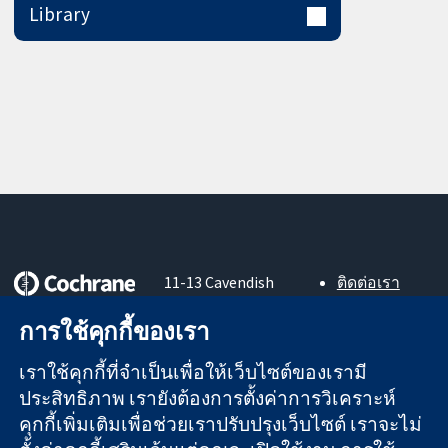
Library
11-13 Cavendish
ติดต่อเรา
Square
ข่าวสาร
หลักฐานที่เชื่อถือ
การใช้คุกกี้ของเรา
London
สำหรับ
ได้
W1G 0AN
สื่อมวลชน
สู่การตัดสินใจ
เราใช้คุกกี้ที่จำเป็นเพื่อให้เว็บไซต์ของเรามี
United Kingdom
About us
อย่างมีข้อมูล
ตำแหน่งงาน
ประสิทธิภาพ เรายังต้องการตั้งค่าการวิเคราะห์
เพื่อสุขภาพที่ดีขึ้น
Cochrane
คุกกี้เพิ่มเติมเพื่อช่วยเราปรับปรุงเว็บไซต์ เราจะไม่
Library