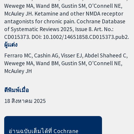
Wewege MA, Wand BM, Gustin SM, O'Connell NE,
McAuley JH. Ketamine and other NMDA receptor
antagonists for chronic pain. Cochrane Database
of Systematic Reviews 2025, Issue 8. Art. No.:
CD015373. DOI: 10.1002/14651858.CD015373.pub2.
ผู้แต่ง
Ferraro MC
Cashin AG
Visser EJ
Abdel Shaheed C
Wewege MA
Wand BM
Gustin SM
O'Connell NE
McAuley JH
ตีพิมพ์เมื่อ
18 สิงหาคม 2025
อ่านฉบับเต็มได้ที่ Cochrane