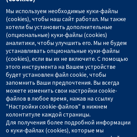
Мы используем необходимые куки-файлы
(cookies), чтобы наш сайт работал. Мы также
хотели бы установить дополнительные
(опциональные) куки-файлы (cookies)
аналитики, чтобы улучшить его. Мы не будем
11-13 Cavendish
Связаться с
устанавливать опциональные куки-файлы
Square
нами
(cookies), если вы их не включите. С помощью
Надёжные
London
Новости
этого инструмента на Вашем устройстве
доказательства
W1G 0AN
Пресс-
Информированные
будет установлен файл cookie, чтобы
United Kingdom
служба
решения
О нас
запомнить Ваши предпочтения. Вы всегда
Во благо
Работа
можете изменить свои настройки cookie-
здоровья
Cochrane
файлов в любое время, нажав на ссылку
Library
"Настройки cookie-файлов" в нижнем
колонтитуле каждой страницы.
Для получения более подробной информации
The Cochrane Collaboration is a charity (no. 1045921) and a
о куки-файлах (cookies), которые мы
company limited by guarantee (no. 03044323) registered in