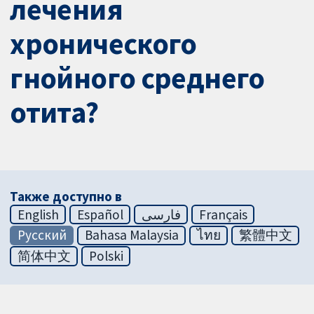
лечения
хронического
гнойного среднего
отита?
Также доступно в
English
Español
فارسی
Français
Русский
Bahasa Malaysia
ไทย
繁體中文
简体中文
Polski