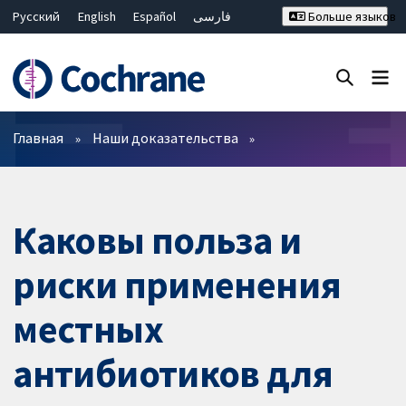
Русский
English
Español
فارسی
Больше языков
Français
Hrvatski
Deutsch
Bahasa Malaysia
ไทย
繁體中文
简体中文
Закрыть поиск ✖
Фильтры
Главная
Наши доказательства
Каковы польза и
риски применения
местных
антибиотиков для