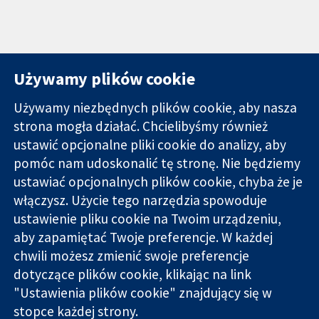
Używamy plików cookie
Używamy niezbędnych plików cookie, aby nasza
strona mogła działać. Chcielibyśmy również
11-13 Cavendish
Kontakt
ustawić opcjonalne pliki cookie do analizy, aby
Square
Nowości
pomóc nam udoskonalić tę stronę. Nie będziemy
Wiarygodne dane
Londyn
Biuro
ustawiać opcjonalnych plików cookie, chyba że je
naukowe.
W1G 0AN
prasowe
Świadome
włączysz. Użycie tego narzędzia spowoduje
Wielka Brytania
O nas
decyzje.
Praca
ustawienie pliku cookie na Twoim urządzeniu,
Lepsze zdrowie.
Cochrane
aby zapamiętać Twoje preferencje. W każdej
Library
chwili możesz zmienić swoje preferencje
dotyczące plików cookie, klikając na link
"Ustawienia plików cookie" znajdujący się w
Cochrane Collaboration to organizacja charytatywna (nr
stopce każdej strony.
1045921) i spółka z ograniczoną odpowiedzialnością (nr