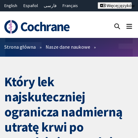
English
Español
فارسی
Français
Więcej języków
Русский
Hrvatski
Deutsch
Bahasa Malaysia
ไทย
繁體中文
简体中文
Close search ✖
Filtry
Strona główna
Nasze dane naukowe
Który lek
najskuteczniej
ogranicza nadmierną
utratę krwi po