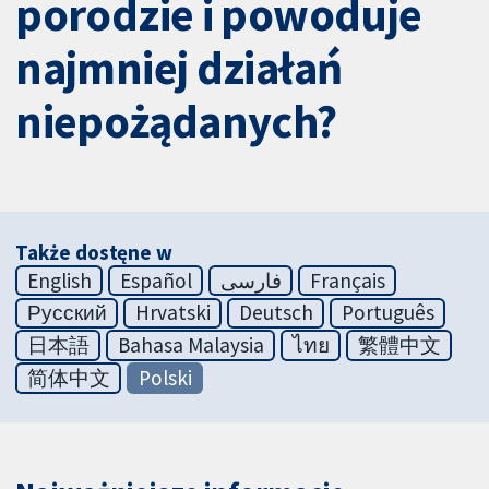
porodzie i powoduje
najmniej działań
niepożądanych?
Także dostęne w
English
Español
فارسی
Français
Русский
Hrvatski
Deutsch
Português
日本語
Bahasa Malaysia
ไทย
繁體中文
简体中文
Polski