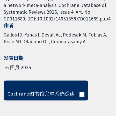
a network meta-analysis. Cochrane Database of
Systematic Reviews 2025, Issue 4. Art. No.:
CD011689. DOI: 10.1002/14651858.CD011689.pub4.
作者
Gallos ID
Yunas I
Devall AJ
Podesek M
Tobias A
Price MJ
Oladapo OT
Coomarasamy A
发表日期
16 四月 2025
Cochrane图书馆完整系统综述