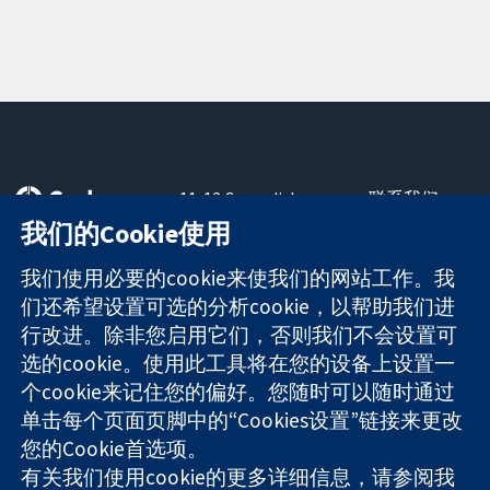
11-13 Cavendish
联系我们
Square
最新消息
我们的Cookie使用
可信任的证据
London
新闻办公室
知情决定
W1G 0AN
关于我们
我们使用必要的cookie来使我们的网站工作。我
更完善的医疗健
United Kingdom
工作机会
们还希望设置可选的分析cookie，以帮助我们进
康
Cochrane
行改进。除非您启用它们，否则我们不会设置可
Library
选的cookie。使用此工具将在您的设备上设置一
个cookie来记住您的偏好。您随时可以随时通过
单击每个页面页脚中的“Cookies设置”链接来更改
The Cochrane Collaboration is a charity (no. 1045921) and a
您的Cookie首选项。
company limited by guarantee (no. 03044323) registered in
England & Wales. VAT registration number GB 718 2127 49.
有关我们使用cookie的更多详细信息，请参阅我