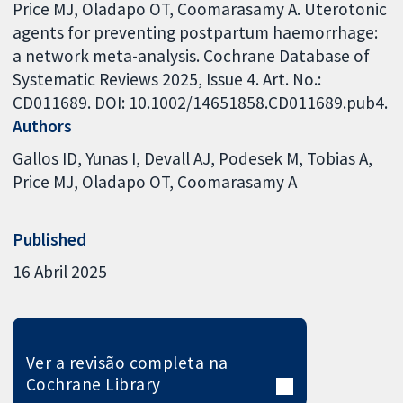
Price MJ, Oladapo OT, Coomarasamy A. Uterotonic
agents for preventing postpartum haemorrhage:
a network meta-analysis. Cochrane Database of
Systematic Reviews 2025, Issue 4. Art. No.:
CD011689. DOI: 10.1002/14651858.CD011689.pub4.
Authors
Gallos ID
Yunas I
Devall AJ
Podesek M
Tobias A
Price MJ
Oladapo OT
Coomarasamy A
Published
16 Abril 2025
Ver a revisão completa na
Cochrane Library