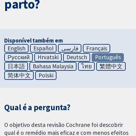
parto?
Disponível também em
English
Español
فارسی
Français
Русский
Hrvatski
Deutsch
Português
日本語
Bahasa Malaysia
ไทย
繁體中文
简体中文
Polski
Qual é a pergunta?
O objetivo desta revisão Cochrane foi descobrir
qual é o remédio mais eficaz e com menos efeitos