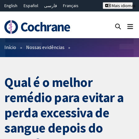
English
Español
فارسی
Français
Mais idiomas
Русский
Hrvatski
Deutsch
Bahasa Malaysia
ไทย
繁體中文
简体中文
Close search ✖
Filtros
Início
Nossas evidências
Qual é o melhor
remédio para evitar a
perda excessiva de
sangue depois do