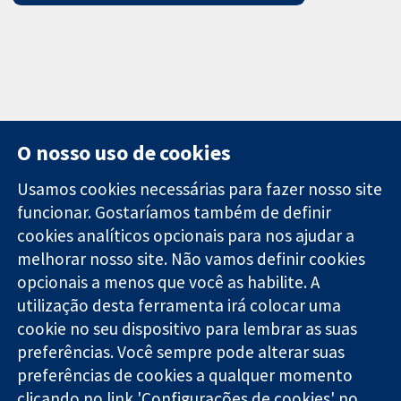
O nosso uso de cookies
Usamos cookies necessárias para fazer nosso site
funcionar. Gostaríamos também de definir
11-13 Cavendish
Contato
cookies analíticos opcionais para nos ajudar a
Square
Notícias
melhorar nosso site. Não vamos definir cookies
Evidências
Londres
Assessoria de
confiáveis.
opcionais a menos que você as habilite. A
W1G 0AN
imprensa
Decisões
Reino Unido
Sobre nós
utilização desta ferramenta irá colocar uma
informadas.
Emprego
cookie no seu dispositivo para lembrar as suas
Melhor saúde.
Cochrane
preferências. Você sempre pode alterar suas
Library
preferências de cookies a qualquer momento
clicando no link 'Configurações de cookies' no