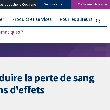
Se connecter
Cochrane Library
es traductions Cochrane
er
Produits et services
Pour les auteurs
tématiques ?
duire la perte de sang
ns d'effets