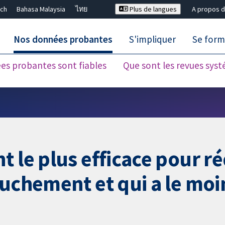
ch
Bahasa Malaysia
ไทย
Plus de langues
A propos d
Nos données probantes
S'impliquer
Se form
es probantes sont fiables
Que sont les revues sys
Fermer la recherche ✖
 le plus efficace pour ré
uchement et qui a le moi