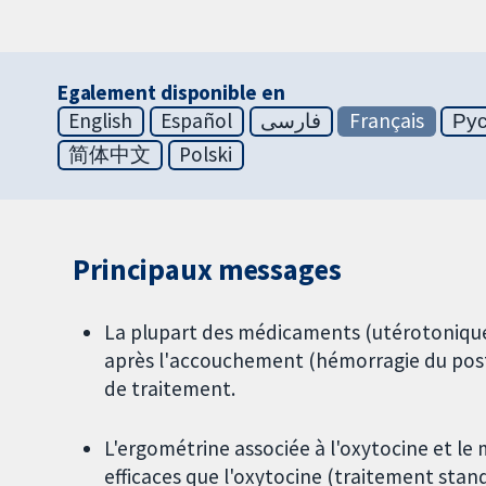
Egalement disponible en
English
Español
فارسی
Français
Ру
简体中文
Polski
Principaux messages
La plupart des médicaments (utérotoniques
après l'accouchement (hémorragie du post
de traitement.
L'ergométrine associée à l'oxytocine et le 
efficaces que l'oxytocine (traitement stan