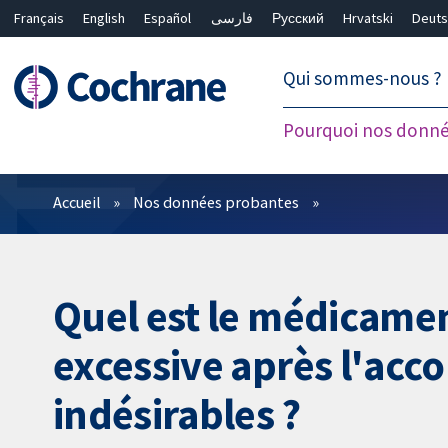
Français
English
Español
فارسی
Русский
Hrvatski
Deuts
繁體中文
简体中文
Qui sommes-nous ?
Pourquoi nos donné
Filtres
Accueil
Nos données probantes
Quel est le médicament
excessive après l'acco
indésirables ?