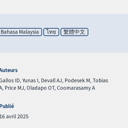
Bahasa Malaysia
ไทย
繁體中文
Auteurs
Gallos ID
Yunas I
Devall AJ
Podesek M
Tobias
A
Price MJ
Oladapo OT
Coomarasamy A
Publié
16 avril 2025