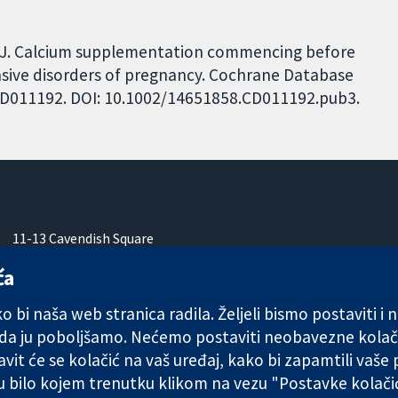
MJ. Calcium supplementation commencing before
ensive disorders of pregnancy. Cochrane Database
: CD011192. DOI: 10.1002/14651858.CD011192.pub3.
11-13 Cavendish Square
London
ća
W1G 0AN
Ujedinjeno Kraljevstvo
 bi naša web stranica radila. Željeli bismo postaviti i
 da ju poboljšamo. Nećemo postaviti neobavezne kolač
vit će se kolačić na vaš uređaj, kako bi zapamtili vaše
 u bilo kojem trenutku klikom na vezu "Postavke kolač