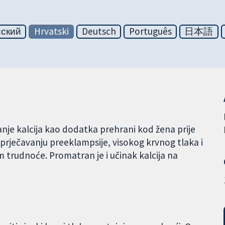
сский
Hrvatski
Deutsch
Português
日本語
imanje kalcija kao dodatka prehrani kod žena prije
prječavanju preeklampsije, visokog krvnog tlaka i
 trudnoće. Promatran je i učinak kalcija na