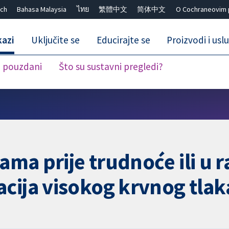
ch
Bahasa Malaysia
ไทย
繁體中文
简体中文
O Cochraneovim 
kazi
Uključite se
Educirajte se
Proizvodi i usl
i pouzdani
Što su sustavni pregledi?
Close search ✖
tama prije trudnoće ili u 
cija visokog krvnog tlak