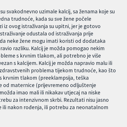
 su svakodnevno uzimale kalcij, sa ženama koje su
jedna trudnoće, kada su sve žene počele
iz ovog istraživanja su upitni, jer je gotovo
istraživanje odustala od istraživanja prije
 da neke žene mogu imati koristi od dodataka
apravio razliku. Kalcij je možda pomogao nekim
bleme s krvnim tlakom, ali potrebno je više
povezan s kalcijem. Kalcij je možda napravio malu ili
ih zdravstvenih problema tijekom trudnoće, kao što
s krvnim tlakom (preeklampsija, teška
ce od maternice (prijevremeno odljuštenje
e možda imao mali ili nikakav utjecaj na niske
otrebu za intenzivnom skrbi. Rezultati nisu jasno
je ili nakon rođenja, ili potrebu za neonatalnom