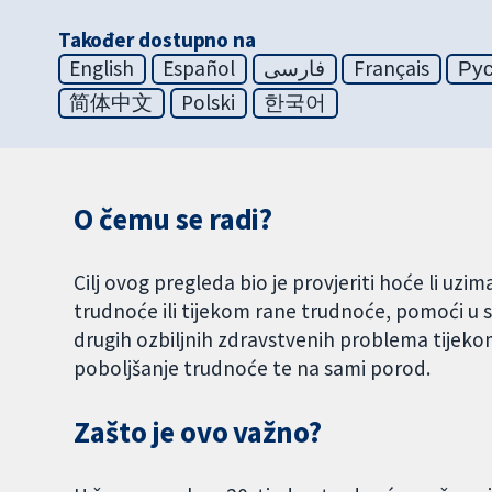
Također dostupno na
English
Español
فارسی
Français
Ру
简体中文
Polski
한국어
O čemu se radi?
Cilj ovog pregleda bio je provjeriti hoće li uz
trudnoće ili tijekom rane trudnoće, pomoći u s
drugih ozbiljnih zdravstvenih problema tijekom
poboljšanje trudnoće te na sami porod.
Zašto je ovo važno?