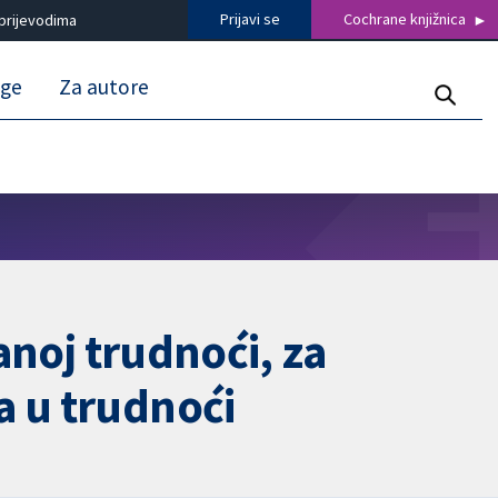
Prijavi se
Cochrane knjižnica
prijevodima
uge
Za autore
ranoj trudnoći, za
a u trudnoći