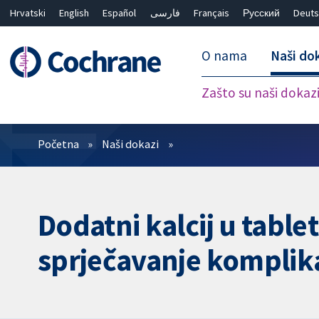
Hrvatski
English
Español
فارسی
Français
Русский
Deuts
O nama
Naši do
Zašto su naši dokaz
Prečistači
Početna
Naši dokazi
Dodatni kalcij u table
sprječavanje komplika