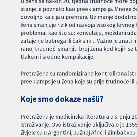
U žena se nakon 20. tjedna trudnoće može pojav
stanje je poznato kao preeklampsija. Mnoge 
dovoljno kalcija u prehrani. Uzimanje dodatnog
žena smanjuje rizik od razvoja visokog krvnog 
problema, kao što su: konvulzije, moždani udar
zatajenje bubrega ili čak smrt. Važno je znati 
ranoj trudnoći smanjiti broj žena kod kojih se
tlakom i srodne komplikacije.
Pretražena su randomizirana kontrolirana istra
preeklampsije u žena koje su prije trudnoće ili 
Koje smo dokaze našli?
Pretražena je medicinska literatura u srpnju 2
istraživanje. Ovo istraživanje uključivalo je 1
živjele su u Argentini, Južnoj Africi i Zimbabveu.