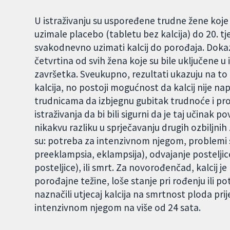
U istraživanju su uspoređene trudne žene koje
uzimale placebo (tabletu bez kalcija) do 20. t
svakodnevno uzimati kalcij do porođaja. Dokazi 
četvrtina od svih žena koje su bile uključene u 
završetka. Sveukupno, rezultati ukazuju na to
kalcija, no postoji mogućnost da kalcij nije n
trudnicama da izbjegnu gubitak trudnoće i pro
istraživanja da bi bili sigurni da je taj učinak 
nikakvu razliku u sprječavanju drugih ozbiljn
su: potreba za intenzivnom njegom, problemi 
preeklampsia, eklampsija), odvajanje postelji
posteljice), ili smrt. Za novorođenčad, kalcij j
porođajne težine, loše stanje pri rođenju ili p
naznačili utjecaj kalcija na smrtnost ploda pri
intenzivnom njegom na više od 24 sata.