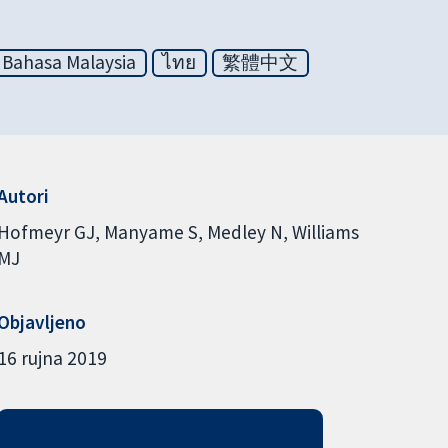
Bahasa Malaysia
ไทย
繁體中文
Autori
Hofmeyr GJ
Manyame S
Medley N
Williams
MJ
Objavljeno
16 rujna 2019