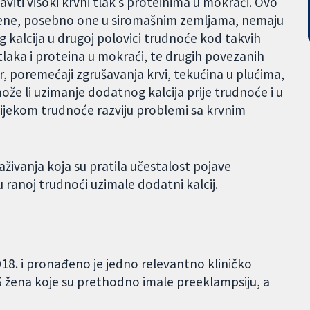
iti visoki krvni tlak s proteinima u mokraći. Ovo
žene, posebno one u siromašnim zemljama, nemaju
 kalcija u drugoj polovici trudnoće kod takvih
tlaka i proteina u mokraći, te drugih povezanih
, poremećaji zgrušavanja krvi, tekućina u plućima,
može li uzimanje dodatnog kalcija prije trudnoće i u
 tijekom trudnoće razviju problemi sa krvnim
živanja koja su pratila učestalost pojave
u ranoj trudnoći uzimale dodatni kalcij.
018. i pronađeno je jedno relevantno kliničko
355 žena koje su prethodno imale preeklampsiju, a