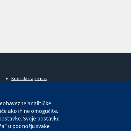
Kontaktirajte nas
Novosti
Ured za medije
O nama
 neobavezne analitičke
Poslovi
iće ako ih ne omogućite.
Cochrane Library
 postavke. Svoje postavke
ića" u podnožju svake