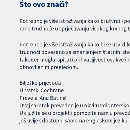
Što ovo znači?
Potrebno je više istraživanja kako bi utvrdili p
rane trudnoće u sprječavanju visokog krvnog t
Potrebno je više istraživanja kako bi se utvrdilo 
trudnoći povezano sa smanjenjem štetnih ishod
također mogla ispitati prihvatljivost ovakve 
obnovljenim pregledom.
Bilješke prijevoda
Hrvatski Cochrane
Prevela: Ana Batinić
Ovaj sažetak preveden je u okviru volontersk
Uključite se u projekt i pomozite nam u prevo
još uvijek dostupni samo na engleskom jeziku