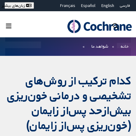
فارسی
English
Español
Français
زبان‌های بیشتر
Deutsch
Hrvatski
Русский
简体中文
繁體中文
ไทย
Bahasa Malaysia
بستن جستجو ✖
فیلترها
خانه
شواهد ما
کدام ترکیب از روش‌های
تشخیصی و درمانی خون‌ریزی
بیش‌ازحد پس‌از زایمان
(خون‌ریزی پس‌از زایمان)