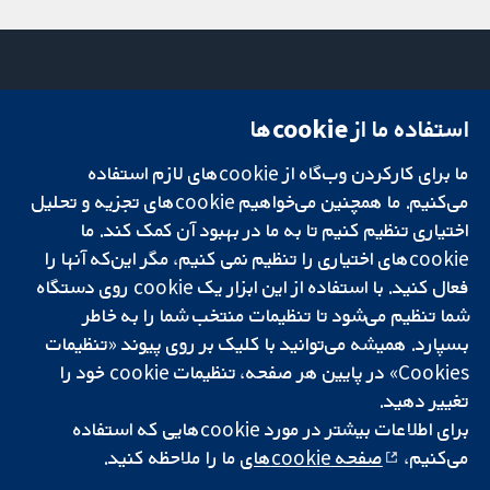
استفاده ما از cookie‌ها
میدان کاوندیش
تماس با ما
۱۳-۱۱
اخبار
تحقیقات قابل
ما برای کارکردن وب‌گاه از cookie‌های لازم استفاده
لندن
دفتر رسانه‌ای
اعتماد.
W1G 0AN
درباره ما
می‌کنیم. ما همچنین می‌خواهیم cookie‌های تجزیه و تحلیل
تصمیم‌گیری آگاهانه.
بریتانیا
فرصت‌های
اختیاری تنظیم کنیم تا به ما در بهبود آن کمک کند. ما
سلامت بهتر.
شغلی
cookie‌های اختیاری را تنظیم نمی کنیم، مگر این‌که آنها را
Cochrane
فعال کنید. با استفاده از این ابزار یک cookie‌ روی دستگاه
Library
شما تنظیم می‌شود تا تنظیمات منتخب شما را به خاطر
بسپارد. همیشه می‌توانید با کلیک بر روی پیوند «تنظیمات
Cookies» در پایین هر صفحه، تنظیمات cookie‌ خود را
شبکه همکاری کاکرین، یک مؤسسه خیریه (شماره 1045921) و یک شرکت با
تغییر دهید.
مسئولیت محدود به‌صورت ضمانت (شماره 03044323) ثبت‌شده در انگلستان
و ولز است. شماره ثبت مالیات بر ارزش افزوده: GB 718 2127 49.
برای اطلاعات بیشتر در مورد cookie‌هایی که استفاده
می‌کنیم،
صفحه cookie‌های
ما را ملاحظه کنید.
کپی‌رایت © ۲۰۲۵ همکاری کاکرین