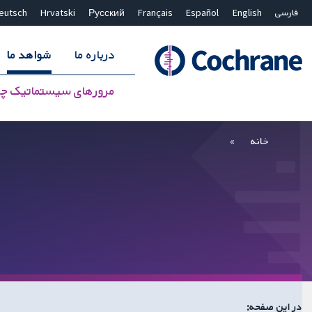
فارسی
English
Español
Français
Русский
Hrvatski
eutsch
درباره ما
شواهد ما
مرورهای سیستماتیک چ
بستن جستجو ✖
فیلترها
خانه
در این صفحه: