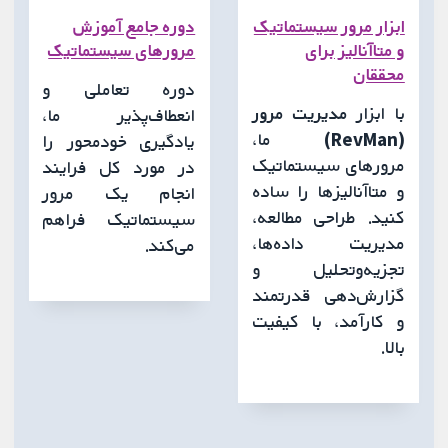
ابزار مرور سیستماتیک
دوره جامع آموزش
و متاآنالیز برای
مرورهای سیستماتیک
محققان
دوره تعاملی و
با ابزار
مدیریت مرور
انعطاف‌پذیر ما،
(RevMan)
ما،
یادگیری خودمحور را
مرورهای سیستماتیک
در مورد کل فرایند
و متاآنالیزها را ساده
انجام یک مرور
کنید. طراحی مطالعه،
سیستماتیک فراهم
مدیریت داده‌ها،
می‌کند.
تجزیه‌وتحلیل و
گزارش‌دهی قدرتمند
و کارآمد، با کیفیت
بالا.