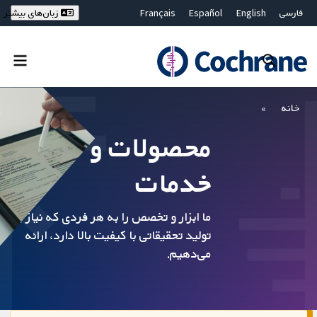
فارسی
English
Español
Français
زبان‌های بیشتر
Deutsch
Hrvatski
Русский
简体中文
繁體中文
ไทย
Bahasa Malaysia
بستن جستجو ✖
فیلترها
خانه
محصولات و
خدمات
ما ابزار و تخصص را به هر فردی که نیاز به
تولید تحقیقاتی با کیفیت بالا دارد، ارائه
می‌دهیم.