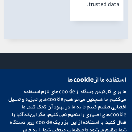
trusted data.
استفاده ما از cookie‌ها
میدان کاوندیش
تماس با ما
۱۳-۱۱
اخبار
ما برای کارکردن وب‌گاه از cookie‌های لازم استفاده
تحقیقات قابل
لندن
دفتر رسانه‌ای
اعتماد.
می‌کنیم. ما همچنین می‌خواهیم cookie‌های تجزیه و تحلیل
W1G 0AN
درباره ما
تصمیم‌گیری آگاهانه.
بریتانیا
فرصت‌های
اختیاری تنظیم کنیم تا به ما در بهبود آن کمک کند. ما
سلامت بهتر.
شغلی
cookie‌های اختیاری را تنظیم نمی کنیم، مگر این‌که آنها را
Cochrane
فعال کنید. با استفاده از این ابزار یک cookie‌ روی دستگاه
Library
شما تنظیم می‌شود تا تنظیمات منتخب شما را به خاطر