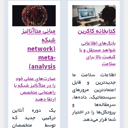
کتابخانه کاکرین
مبانی متاآنالیز
شبکه
بانک‌های اطلاعاتی
(network
شواهد مستقل و با
meta-
کیفیت بالا برای
سلامت
analysis)
اطلاعات سلامت ما
مهارت‌های عملی خود
جدیدترین و قابل
را در متاآنالیز شبکه با
اعتمادترین مرورهای
راهنمایی متخصص
سیستماتیک، داده‌ها،
ارتقا دهید
سرمقاله‌ها و
یک دوره آنلاین
پروتکل‌ها را در اختیار
ترکیبی جدید که
شما قرار می‌دهد.
توسط متخصصان