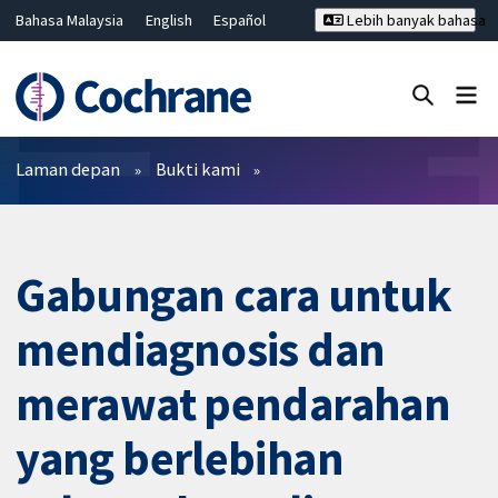
Bahasa Malaysia
English
Español
Lebih banyak bahasa
فارسی
Français
Русский
Hrvatski
Deutsch
ไทย
繁體中文
简体中文
Tutup carian ✖
Penapis
Laman depan
Bukti kami
Gabungan cara untuk
mendiagnosis dan
merawat pendarahan
yang berlebihan