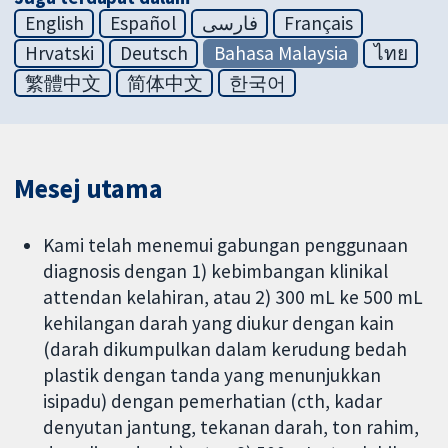
English
Español
فارسی
Français
Hrvatski
Deutsch
Bahasa Malaysia
ไทย
繁體中文
简体中文
한국어
Mesej utama
Kami telah menemui gabungan penggunaan
diagnosis dengan 1) kebimbangan klinikal
attendan kelahiran, atau 2) 300 mL ke 500 mL
kehilangan darah yang diukur dengan kain
(darah dikumpulkan dalam kerudung bedah
plastik dengan tanda yang menunjukkan
isipadu) dengan pemerhatian (cth, kadar
denyutan jantung, tekanan darah, ton rahim,