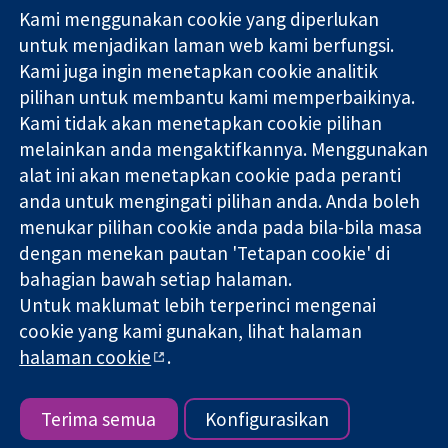
Kami menggunakan cookie yang diperlukan
11-13 Cavendish
Hubungi kita
untuk menjadikan laman web kami berfungsi.
Square
Berita
Kami juga ingin menetapkan cookie analitik
Bukti yang
London
Pejabat
dipercayai.
pilihan untuk membantu kami memperbaikinya.
W1G 0AN
akhbar
keputusan
United Kingdom
Perihal Kami
Kami tidak akan menetapkan cookie pilihan
termaklum
Pekerjaan
melainkan anda mengaktifkannya. Menggunakan
Kesihatan yang
Cochrane
alat ini akan menetapkan cookie pada peranti
lebih baik
Library
anda untuk mengingati pilihan anda. Anda boleh
menukar pilihan cookie anda pada bila-bila masa
dengan menekan pautan 'Tetapan cookie' di
Kolaborasi Cochrane ialah sebuah badan amal (no. 1045921) dan
bahagian bawah setiap halaman.
sebuah syarikat terhad oleh jaminan (no. 03044323) yang
Untuk maklumat lebih terperinci mengenai
berdaftar di England & Wales. Nombor pendaftaran VAT GB 718
2127 49.
cookie yang kami gunakan, lihat halaman
halaman cookie
.
Hak Cipta © 2026 Kolabrasi Cochrane
Terma & Syarat Laman Web
|
Penafian
|
Kerahsiaan
|
Dasar
cookie
|
Tetapan cookie
Terima semua
Konfigurasikan