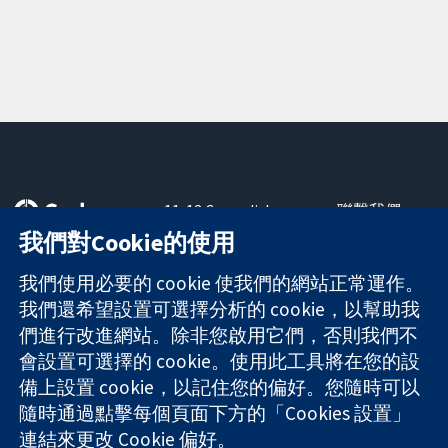
11-13 Cavendish
聯繫我們
Square
新聞
我們對Cookie的使用
可信任實證
London
新聞部
知情決定
W1G 0AN
關於我們
我們使用必要的 cookie 使我們的網站正常運作。
更完善的健康照
United Kingdom
工作機會
我們還希望設置可選擇分析的 cookie，以幫助我
護
Cochrane
們進行改進網站。除非您啟用它們，否則我們不
Library
會設置可選擇的 cookie。使用此工具將在您的設
備上設置 cookie，以記住您的偏好。您隨時可以
隨時通過點擊每個頁面下方的「Cookies 設置」
The Cochrane Collaboration is a charity (no. 1045921) and a
連結來更改 Cookie 偏好。
company limited by guarantee (no. 03044323) registered in