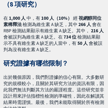
（8 項研究）
在
1,000
人
中，有
100 人（10%）
經
視網醇同位
素稀釋法
檢測為維生素 A 缺乏，其中
266 人
會在
RBP 檢測結果顯示有維生素 A 缺乏。其中，
216 人
會被誤判為維生素 A 缺乏。在
734 位
檢測結果顯
示不具有維生素 A 缺乏的人當中，有
50 人
會被誤
判為沒有維生素 A 缺乏。
研究證據有哪些限制？
出於幾個原因，我們對證據的信心有限。大多數研
究的規模較小，且關於其研究方法的資訊有限，因
此我們無法判斷其方法的嚴謹程度。這些研究並非
設計用來評估指標性檢測的準確性，因此在解讀其
結果時需謹慎。最後，我們未能取得關於所有檢測