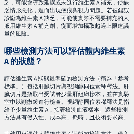
乏，可能會導致延誤或未進行維生素 A 補充，使缺
乏情形惡化，進而出現疤痕與視力問題。若被錯誤
診斷為維生素 A 缺乏，可能使實際不需要補充的人
服用維生素 A 補充劑，從而增加攝取超過上限建議
量的風險。
哪些檢測方法可以評估體內維生素
A 的狀態？
評估維生素 A 狀態最準確的檢測方法（稱為「參考
標準」）包括肝臟切片與視網醇同位素稀釋法。肝
臟切片是指取出受試者少量肝組織樣本，並在實驗
室中以顯微鏡進行檢查。視網醇同位素稀釋法是指
給予少量維生素 A，接著檢測血液樣本。這些檢測
方法具有侵入性、成本高、耗時，且技術要求高。
其他用來評估人體維生素 A 狀態的檢測方法，侵入