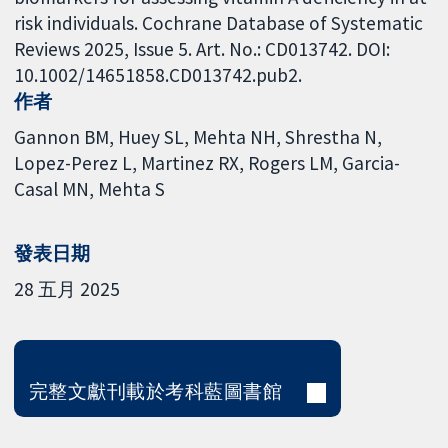
risk individuals. Cochrane Database of Systematic
Reviews 2025, Issue 5. Art. No.: CD013742. DOI:
10.1002/14651858.CD013742.pub2.
作者
Gannon BM
Huey SL
Mehta NH
Shrestha N
Lopez-Perez L
Martinez RX
Rogers LM
Garcia-
Casal MN
Mehta S
發表日期
28 五月 2025
完整文獻刊載於考科藍圖書館