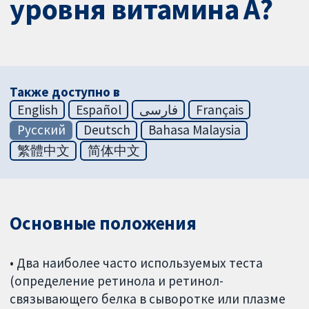
уровня витамина А?
Также доступно в
English
Español
فارسی
Français
Русский
Deutsch
Bahasa Malaysia
繁體中文
简体中文
Основные положения
• Два наиболее часто используемых теста
(определение ретинола и ретинол-
связывающего белка в сыворотке или плазме