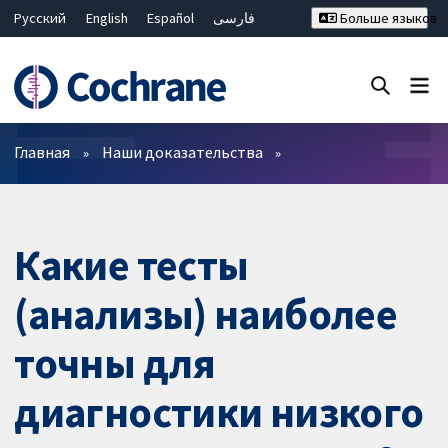
Русский
English
Español
فارسی
Больше языков
Français
Hrvatski
Deutsch
Bahasa Malaysia
ไทย
繁體中文
简体中文
Закрыть поиск ✖
Фильтры
Главная
Наши доказательства
Какие тесты
(анализы) наиболее
точны для
диагностики низкого