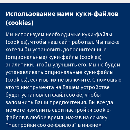
Использование нами куки-файлов
(cookies)
Мы используем необходимые куки-файлы
(cookies), чтобы наш сайт работал. Мы также
хотели бы установить дополнительные
(опциональные) куки-файлы (cookies)
аналитики, чтобы улучшить его. Мы не будем
11-13 Cavendish
Связаться с
устанавливать опциональные куки-файлы
Square
нами
(cookies), если вы их не включите. С помощью
Надёжные
London
Новости
этого инструмента на Вашем устройстве
доказательства
W1G 0AN
Пресс-
Информированные
United Kingdom
служба
будет установлен файл cookie, чтобы
решения
О нас
запомнить Ваши предпочтения. Вы всегда
Во благо
Работа
можете изменить свои настройки cookie-
здоровья
Cochrane
файлов в любое время, нажав на ссылку
Library
"Настройки cookie-файлов" в нижнем