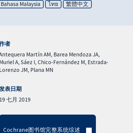
Bahasa Malaysia
ไทย
繁體中文
作者
Antequera Martín AM
Barea Mendoza JA
Muriel A
Sáez I
Chico-Fernández M
Estrada-
Lorenzo JM
Plana MN
发表日期
19 七月 2019
Cochrane图书馆完整系统综述