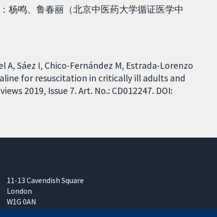
：杨鸣、鲁春丽（北京中医药大学循证医学中
l A, Sáez I, Chico-Fernández M, Estrada-Lorenzo
ine for resuscitation in critically ill adults and
iews 2019, Issue 7. Art. No.: CD012247. DOI:
11-13 Cavendish Square
London
W1G 0AN
United Kingdom