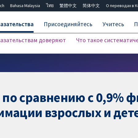
ch
Bahasa Malaysia
ไทย
繁體中文
简体中文
О переводах в 
азательства
Присоединяйтесь
Учитесь
П
азательствам доверяют
Что такое систематич
Закрыть поиск ✖
по сравнению с 0,9% 
имации взрослых и дет