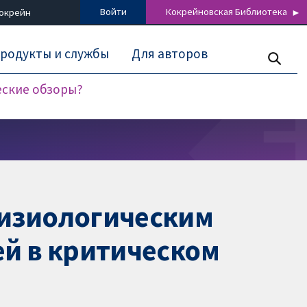
Войти
Кокрейновская Библиотека
Кокрейн
родукты и службы
Для авторов
еские обзоры?
физиологическим
ей в критическом