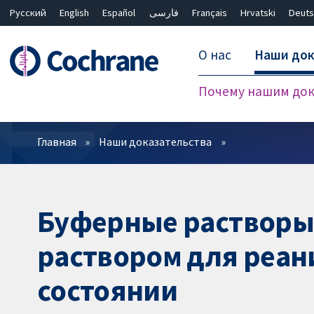
Русский
English
Español
فارسی
Français
Hrvatski
Deuts
О нас
Наши док
Почему нашим док
Фильтры
Главная
Наши доказательства
Буферные растворы 
раствором для реан
состоянии