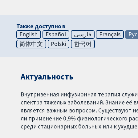
Также доступно в
English
Español
فارسی
Français
Рус
简体中文
Polski
한국어
Актуальность
Внутривенная инфузионная терапия служи
спектра тяжелых заболеваний. Знание её в
является важным вопросом. Существуют н
ли применение 0,9% физиологического рас
среди стационарных больных или к ухудше