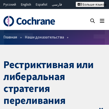
Русский
English
Español
فارسی
Больше языков
Français
Hrvatski
Deutsch
Bahasa Malaysia
ไทย
繁體中文
简体中文
Закрыть поиск ✖
Фильтры
Главная
Наши доказательства
Рестриктивная или
либеральная
стратегия
переливания