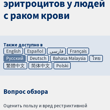
эритроцитов у людей
с раком крови
Также доступно в
English
Español
فارسی
Français
Русский
Deutsch
Bahasa Malaysia
ไทย
繁體中文
简体中文
Polski
Вопрос обзора
Оценить пользу и вред рестриктивной