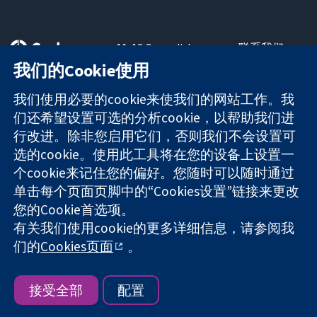
11-13 Cavendish
联系我们
Square
最新消息
我们的Cookie使用
可信任的证据
London
新闻办公室
知情决定
W1G 0AN
关于我们
我们使用必要的cookie来使我们的网站工作。我
更完善的医疗健
United Kingdom
工作机会
们还希望设置可选的分析cookie，以帮助我们进
康
Cochrane
行改进。除非您启用它们，否则我们不会设置可
Library
选的cookie。使用此工具将在您的设备上设置一
个cookie来记住您的偏好。您随时可以随时通过
单击每个页面页脚中的“Cookies设置”链接来更改
The Cochrane Collaboration is a charity (no. 1045921) and a
您的Cookie首选项。
company limited by guarantee (no. 03044323) registered in
England & Wales. VAT registration number GB 718 2127 49.
有关我们使用cookie的更多详细信息，请参阅我
们的
Cookies页面
。
版权所有：© 2026 Cochrane协作网
网站条款与条件
|
免责声明
|
隐私权
|
Cookie政策
|
Cookie设定
接受全部
配置