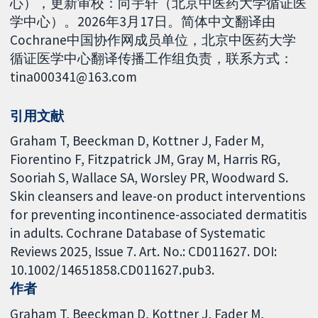
心），更新审校：向宇轩（北京中医药大学循证医
学中心）。2026年3月17日。简体中文翻译由
Cochrane中国协作网成员单位，北京中医药大学
循证医学中心翻译传播工作组负责，联系方式：
tina000341@163.com
引用文献
Graham T, Beeckman D, Kottner J, Fader M,
Fiorentino F, Fitzpatrick JM, Gray M, Harris RG,
Sooriah S, Wallace SA, Worsley PR, Woodward S.
Skin cleansers and leave-on product interventions
for preventing incontinence-associated dermatitis
in adults. Cochrane Database of Systematic
Reviews 2025, Issue 7. Art. No.: CD011627. DOI:
10.1002/14651858.CD011627.pub3.
作者
Graham T
Beeckman D
Kottner J
Fader M