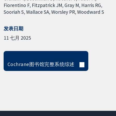
Fiorentino F
Fitzpatrick JM
Gray M
Harris RG
Sooriah S
Wallace SA
Worsley PR
Woodward S
发表日期
11 七月 2025
Cochrane图书馆完整系统综述