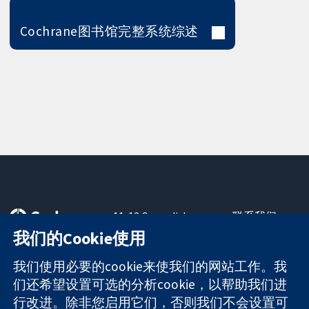
Cochrane图书馆完整系统综述
11-13 Cavendish
联系我们
Square
最新消息
我们的Cookie使用
可信任的证据
London
新闻办公室
知情决定
W1G 0AN
关于我们
我们使用必要的cookie来使我们的网站工作。我
更完善的医疗健
United Kingdom
工作机会
们还希望设置可选的分析cookie，以帮助我们进
康
Cochrane
行改进。除非您启用它们，否则我们不会设置可
Library