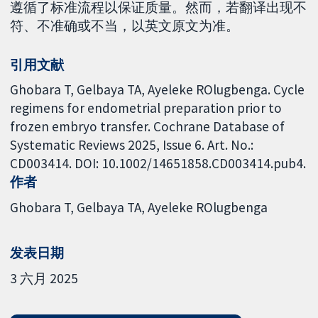
遵循了标准流程以保证质量。然而，若翻译出现不
符、不准确或不当，以英文原文为准。
引用文献
Ghobara T, Gelbaya TA, Ayeleke ROlugbenga. Cycle
regimens for endometrial preparation prior to
frozen embryo transfer. Cochrane Database of
Systematic Reviews 2025, Issue 6. Art. No.:
CD003414. DOI: 10.1002/14651858.CD003414.pub4.
作者
Ghobara T
Gelbaya TA
Ayeleke ROlugbenga
发表日期
3 六月 2025