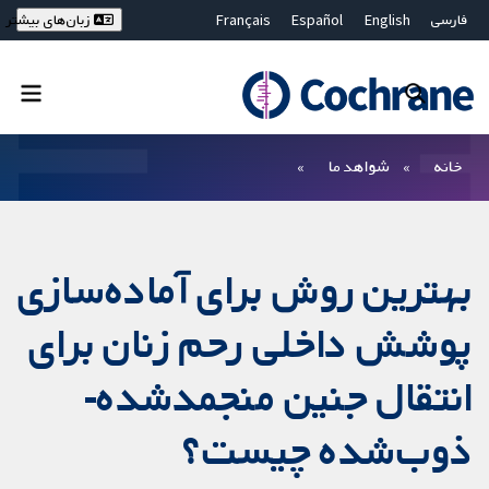
فارسی
English
Español
Français
زبان‌های بیشتر
Deutsch
Hrvatski
Русский
简体中文
繁體中文
ไทย
Bahasa Malaysia
بستن جستجو ✖
فیلترها
خانه
شواهد ما
بهترین روش برای آماده‌سازی
پوشش داخلی رحم زنان برای
انتقال جنین منجمدشده-
ذوب‌شده چیست؟