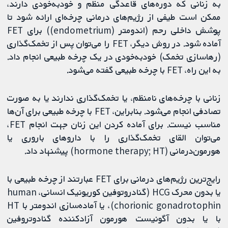
به زنانی که دوره‌های قاعدگی منظم و خودبه‌خودی دارند،
ممکن است طیفی از رژیم‌های درمانی چرخه‌ای ارائه شود تا
پوشش داخلی رحم (اندومتر (endometrium)) برای FET
آماده شود. در روش دیگر، FET را می‌توان پس از تخمک‌گذاری
(رهاسازی تخمک) خود‌به‌خودی در یک چرخه طبیعی انجام داد.
به این راه، FET با چرخه طبیعی گفته می‌شود.
زنانی با چرخه‌های نامنظم، یا تخمک‌گذاری ندارند یا به صورت
تصادفی انجام می‌شود. بنابراین، FET با چرخه طبیعی برای آن‌ها
مناسب نیست. برای آماده کردن این زنان جهت انجام FET،
می‌توان القای تخمک‌گذاری را با داروهای باروری یا
هورمون‌درمانی (hormone therapy; HT) پیشنهاد داد.
رایج‌ترین رژیم‌های درمانی برای FET عبارتند از چرخه طبیعی با
یا بدون محرک HCG (گنادروتوفین کوریونیک انسانی، human
chorionic gonadrotophin)، یا آماده‌سازی اندومتر با HT
با یا بدون آگونیست هورمون آزادکننده گنادوتروفین