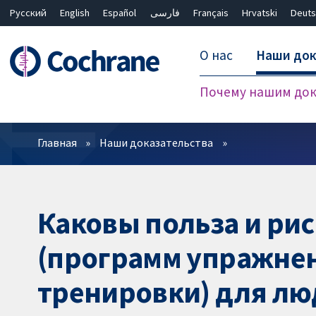
Русский
English
Español
فارسی
Français
Hrvatski
Deuts
О нас
Наши док
Почему нашим док
Фильтры
Главная
Наши доказательства
Каковы польза и ри
(программ упражнен
тренировки) для лю