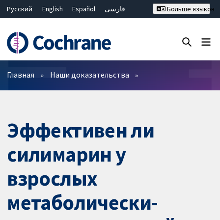
Русский
English
Español
فارسی
Больше языков
Français
Hrvatski
Deutsch
Bahasa Malaysia
ไทย
繁體中文
简体中文
Закрыть поиск ✖
Фильтры
Главная
Наши доказательства
Эффективен ли
силимарин у
взрослых
метаболически-