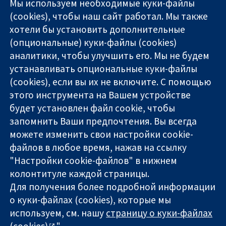
Мы используем необходимые куки-файлы
(cookies), чтобы наш сайт работал. Мы также
хотели бы установить дополнительные
(опциональные) куки-файлы (cookies)
аналитики, чтобы улучшить его. Мы не будем
11-13 Cavendish
Связаться с
устанавливать опциональные куки-файлы
Square
нами
(cookies), если вы их не включите. С помощью
Надёжные
London
Новости
этого инструмента на Вашем устройстве
доказательства
W1G 0AN
Пресс-
Информированные
United Kingdom
служба
будет установлен файл cookie, чтобы
решения
О нас
запомнить Ваши предпочтения. Вы всегда
Во благо
Работа
можете изменить свои настройки cookie-
здоровья
Cochrane
файлов в любое время, нажав на ссылку
Library
"Настройки cookie-файлов" в нижнем
колонтитуле каждой страницы.
Для получения более подробной информации
The Cochrane Collaboration is a charity (no. 1045921) and a
о куки-файлах (cookies), которые мы
company limited by guarantee (no. 03044323) registered in
England & Wales. VAT registration number GB 718 2127 49.
используем, см. нашу
страницу о куки-файлах
(cookies)
".