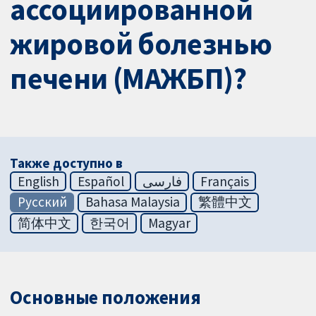
ассоциированной
жировой болезнью
печени (МАЖБП)?
Также доступно в
English
Español
فارسی
Français
Русский
Bahasa Malaysia
繁體中文
简体中文
한국어
Magyar
Основные положения