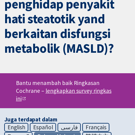
penghidap penyakit
hati steatotik yand
berkaitan disfungsi
metabolik (MASLD)?
Bantu menambah baik Ringkasan
Cochrane –
lengkapkan survey ringkas
ini
Juga terdapat dalam
English
Español
فارسی
Français