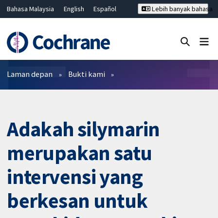
Bahasa Malaysia
English
Español
Lebih banyak bahasa
فارسی
Français
Русский
Hrvatski
Deutsch
ไทย
繁體中文
简体中文
Tutup carian ✖
Penapis
Laman depan
Bukti kami
Adakah silymarin
merupakan satu
intervensi yang
berkesan untuk