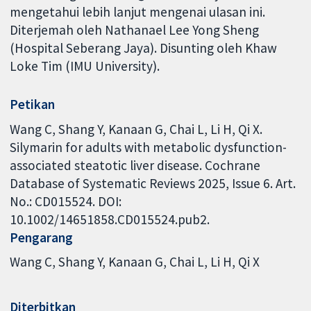
mengetahui lebih lanjut mengenai ulasan ini.
Diterjemah oleh Nathanael Lee Yong Sheng
(Hospital Seberang Jaya). Disunting oleh Khaw
Loke Tim (IMU University).
Petikan
Wang C, Shang Y, Kanaan G, Chai L, Li H, Qi X.
Silymarin for adults with metabolic dysfunction-
associated steatotic liver disease. Cochrane
Database of Systematic Reviews 2025, Issue 6. Art.
No.: CD015524. DOI:
10.1002/14651858.CD015524.pub2.
Pengarang
Wang C
Shang Y
Kanaan G
Chai L
Li H
Qi X
Diterbitkan