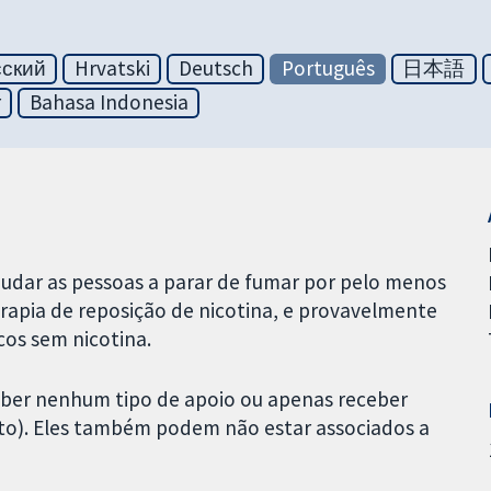
сский
Hrvatski
Deutsch
Português
日本語
r
Bahasa Indonesia
judar as pessoas a parar de fumar por pelo menos
erapia de reposição de nicotina, e provavelmente
cos sem nicotina.
eber nenhum tipo de apoio ou apenas receber
). Eles também podem não estar associados a