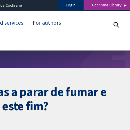
Login
Cochrane Library
 da Cochrane
d services
For authors
as a parar de fumar e
este fim?