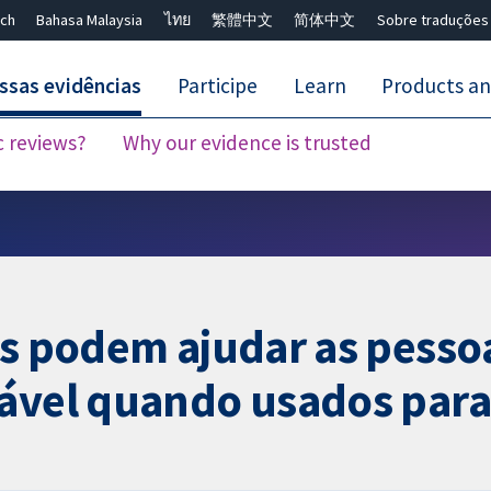
ch
Bahasa Malaysia
ไทย
繁體中文
简体中文
Sobre traduções
ssas evidências
Participe
Learn
Products an
c reviews?
Why our evidence is trusted
Close search ✖
os podem ajudar as pesso
ável quando usados para 