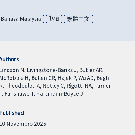
Bahasa Malaysia
ไทย
繁體中文
Authors
Lindson N
Livingstone-Banks J
Butler AR
McRobbie H
Bullen CR
Hajek P
Wu AD
Begh
R
Theodoulou A
Notley C
Rigotti NA
Turner
T
Fanshawe T
Hartmann-Boyce J
Published
10 Novembro 2025