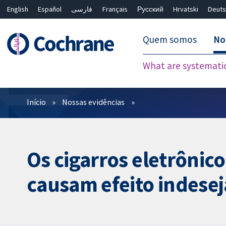
English
Español
فارسی
Français
Русский
Hrvatski
Deuts
Quem somos
No
What are systemati
Filtros
Início
Nossas evidências
Os cigarros eletrônic
causam efeito indesej