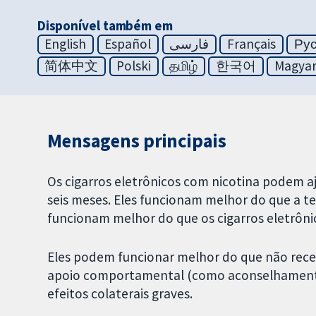
Disponível também em
English
Español
فارسی
Français
Ру
简体中文
Polski
தமிழ்
한국어
Magya
Mensagens principais
Os cigarros eletrônicos com nicotina podem a
seis meses. Eles funcionam melhor do que a t
funcionam melhor do que os cigarros eletrôni
Eles podem funcionar melhor do que não rec
apoio comportamental (como aconselhamento
efeitos colaterais graves.