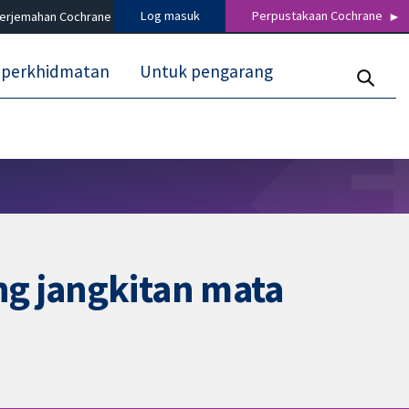
Log masuk
Perpustakaan Cochrane
terjemahan Cochrane
 perkhidmatan
Untuk pengarang
ng jangkitan mata