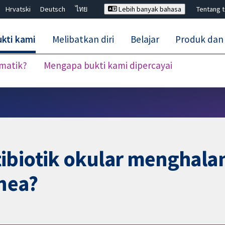
Hrvatski
Deutsch
ไทย
Lebih banyak bahasa
Tentang 
kti kami
Melibatkan diri
Belajar
Produk dan
ematik?
Mengapa bukti kami dipercayai
Tutup carian ✖
ibiotik okular menghala
nea?