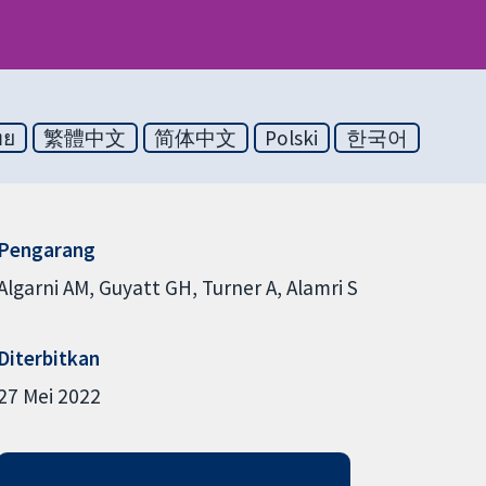
ทย
繁體中文
简体中文
Polski
한국어
Pengarang
Algarni AM
Guyatt GH
Turner A
Alamri S
Diterbitkan
27 Mei 2022