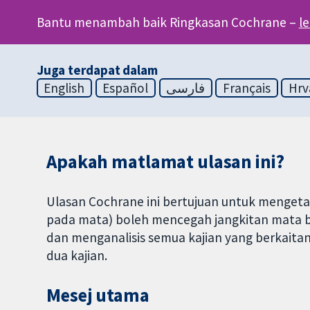
Bantu menambah baik Ringkasan Cochrane –
l
Juga terdapat dalam
English
Español
فارسی
Français
Hrv
Apakah matlamat ulasan ini?
Ulasan Cochrane ini bertujuan untuk mengetah
pada mata) boleh mencegah jangkitan mata b
dan menganalisis semua kajian yang berkaita
dua kajian.
Mesej utama