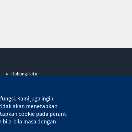
Hubungi kita
Berita
Pejabat akhbar
Perihal Kami
ngsi. Kami juga ingin
Pekerjaan
 tidak akan menetapkan
Cochrane Library
tapkan cookie pada peranti
 bila-bila masa dengan
 di England & Wales. Nombor pendaftaran VAT GB 718 2127 49.