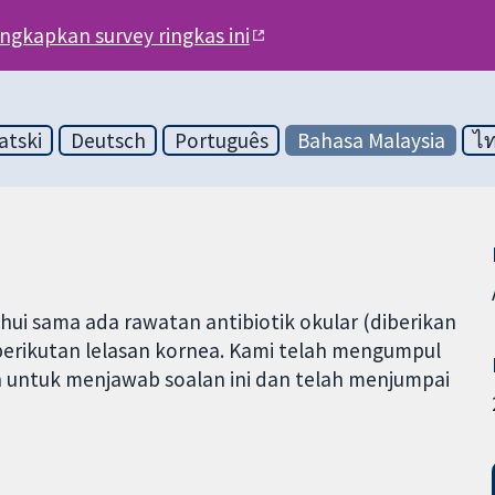
engkapkan survey ringkas ini
atski
Deutsch
Português
Bahasa Malaysia
ไ
ui sama ada rawatan antibiotik okular (diberikan
erikutan lelasan kornea. Kami telah mengumpul
n untuk menjawab soalan ini dan telah menjumpai