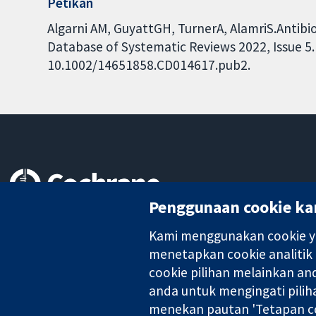
Petikan
Algarni AM, GuyattGH, TurnerA, AlamriS.Antibi
Database of Systematic Reviews 2022, Issue 5. 
10.1002/14651858.CD014617.pub2.
Penggunaan cookie ka
Bukti yang dipercayai.
keputusan termaklum
Kami menggunakan cookie ya
Kesihatan yang lebih baik
menetapkan cookie analitik
cookie pilihan melainkan a
anda untuk mengingati pilih
menekan pautan 'Tetapan co
Kolaborasi Cochrane ialah sebuah badan amal (no. 1045921) dan s