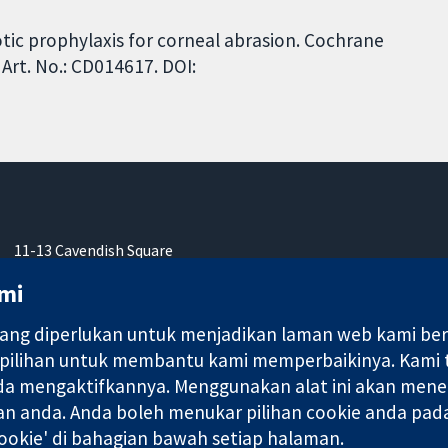
otic prophylaxis for corneal abrasion. Cochrane
Art. No.: CD014617. DOI:
11-13 Cavendish Square
London
mi
W1G 0AN
United Kingdom
ng diperlukan untuk menjadikan laman web kami berfu
 pilihan untuk membantu kami memperbaikinya. Kami
nda mengaktifkannya. Menggunakan alat ini akan mene
an anda. Anda boleh menukar pilihan cookie anda pada
okie' di bahagian bawah setiap halaman.
ebuah syarikat terhad oleh jaminan (no. 03044323) yang berdaftar