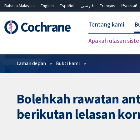
Bahasa Malaysia
English
Español
فارسی
Français
Русский
繁體中文
简体中文
Tentang kami
Bu
Apakah ulasan sist
Penapis
Laman depan
Bukti kami
Bolehkah rawatan ant
berikutan lelasan kor