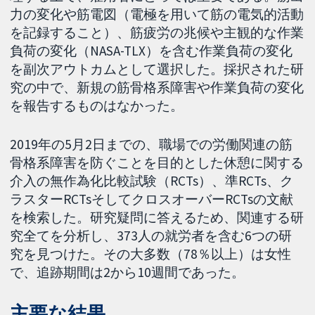
力の変化や筋電図（電極を用いて筋の電気的活動
を記録すること）、筋疲労の兆候や主観的な作業
負荷の変化（NASA-TLX）を含む作業負荷の変化
を副次アウトカムとして選択した。採択された研
究の中で、新規の筋骨格系障害や作業負荷の変化
を報告するものはなかった。
2019年の5月2日までの、職場での労働関連の筋
骨格系障害を防ぐことを目的とした休憩に関する
介入の無作為化比較試験（RCTs）、準RCTs、ク
ラスターRCTsそしてクロスオーバーRCTsの文献
を検索した。研究疑問に答えるため、関連する研
究全てを分析し、373人の就労者を含む6つの研
究を見つけた。その大多数（78％以上）は女性
で、追跡期間は2から10週間であった。
主要な結果