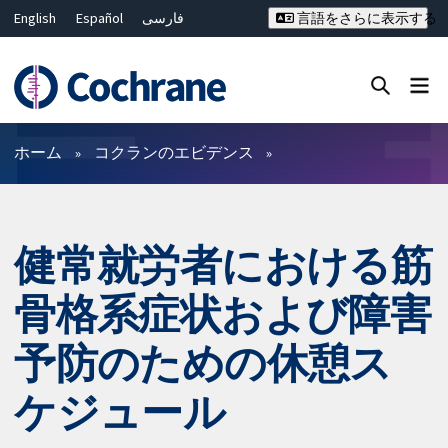
English
Español
فارسی
言語をさらに表示する
Français
Русский
Hrvatski
Deutsch
Bahasa Malaysia
ไทย
繁體中文
简体中文
Close search ✖
フィルター
ホーム
コクランのエビデンス
健常就労者における筋
骨格系症状および障害
予防のための休憩ス
ケジュール