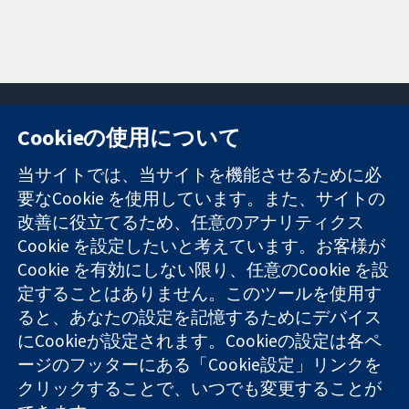
Cookieの使用について
11-13 Cavendish
お問い合わせ
当サイトでは、当サイトを機能させるために必
Square
ニュース
要なCookie を使用しています。また、サイトの
信頼できるエビ
London
広報
改善に役立てるため、任意のアナリティクス
デンスと
W1G 0AN
コクランにつ
情報に基づく意
Cookie を設定したいと考えています。お客様が
United Kingdom
いて
思決定により
採用
Cookie を有効にしない限り、任意のCookie を設
健康のさらなる
Cochrane
定することはありません。このツールを使用す
向上へ
Library
ると、あなたの設定を記憶するためにデバイス
にCookieが設定されます。Cookieの設定は各ペ
ージのフッターにある「Cookie設定」リンクを
コクラン・コラボレーションは、イングランド及びウェールズ
クリックすることで、いつでも変更することが
に登録された慈善団体（登録番号 1045921）および保証有限責