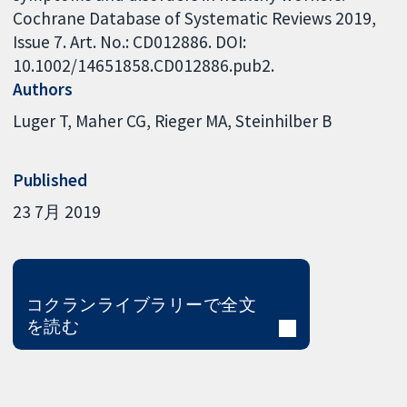
Cochrane Database of Systematic Reviews 2019,
Issue 7. Art. No.: CD012886. DOI:
10.1002/14651858.CD012886.pub2.
Authors
Luger T
Maher CG
Rieger MA
Steinhilber B
Published
23 7月 2019
コクランライブラリーで全文
を読む