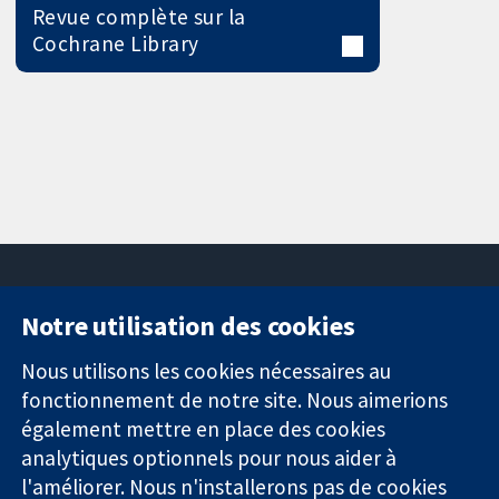
Revue complète sur la
Cochrane Library
Notre utilisation des cookies
11-13 Cavendish
Contactez-
Square
nous
Nous utilisons les cookies nécessaires au
Des données
Londres
Actualités
fonctionnement de notre site. Nous aimerions
probantes.
W1G0AN
Service de
également mettre en place des cookies
Des décisions
Royaume-Uni
presse
analytiques optionnels pour nous aider à
éclairées.
Qui sommes-
l'améliorer. Nous n'installerons pas de cookies
Une meilleure
nous