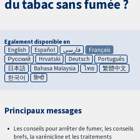
du tabac sans fumée ?
Egalement disponible en
English
Español
فارسی
Français
Русский
Hrvatski
Deutsch
Português
日本語
Bahasa Malaysia
ไทย
繁體中文
한국어
हिन्दी
Principaux messages
Les conseils pour arrêter de fumer, les conseils
brefs, la varénicline et les traitements