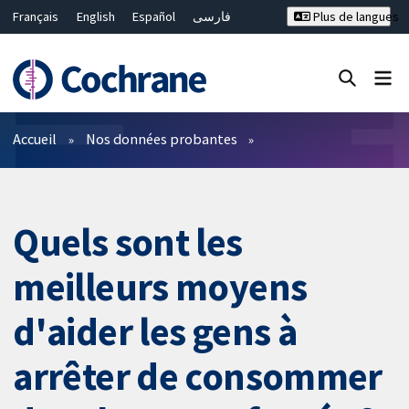
Français
English
Español
فارسی
Plus de langues
Русский
Hrvatski
Deutsch
Bahasa Malaysia
ไทย
繁體中文
简体中文
Fermer la recherche ✖
Filtres
Accueil
Nos données probantes
Quels sont les
meilleurs moyens
d'aider les gens à
arrêter de consommer