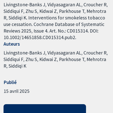
Livingstone-Banks J, Vidyasagaran AL, Croucher R,
Siddiqui F, Zhu S, Kidwai Z, Parkhouse T, Mehrotra
R, Siddiqi K. Interventions for smokeless tobacco
use cessation. Cochrane Database of Systematic
Reviews 2025, Issue 4. Art. No.: CD015314. DOI:
10.1002/14651858.CD015314.pub2.
Auteurs
Livingstone-Banks J
Vidyasagaran AL
Croucher R
Siddiqui F
Zhu S
Kidwai Z
Parkhouse T
Mehrotra
R
Siddiqi K
Publié
15 avril 2025