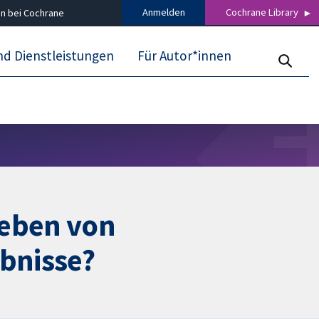
Anmelden
Cochrane Library
n bei Cochrane
nd Dienstleistungen
Für Autor*innen
leben von
bnisse?