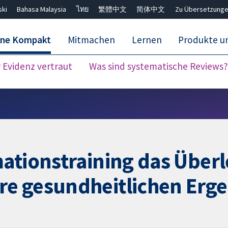
ski
Bahasa Malaysia
ไทย
繁體中文
简体中文
Zu Übersetzunge
ane Kompakt
Mitmachen
Lernen
Produkte u
Evidenz vertraut
Was sind systematische Reviews?
Close search ✖
mationstraining das Über
e gesundheitlichen Erge