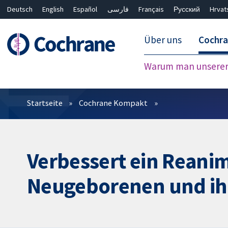
Deutsch
English
Español
فارسی
Français
Русский
Hrvat
Über uns
Cochr
Warum man unserer 
Filter
Startseite
Cochrane Kompakt
Verbessert ein Reani
Neugeborenen und ihr