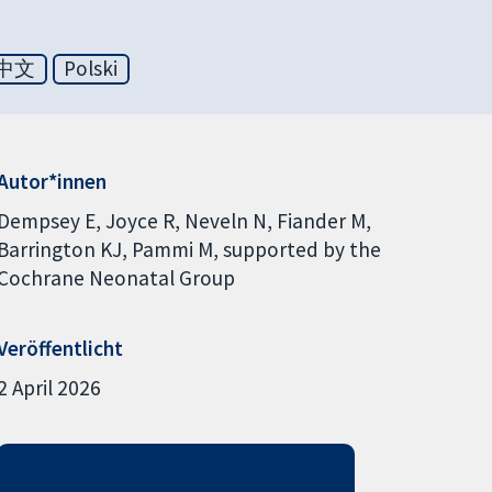
中文
Polski
Autor*innen
Dempsey E
Joyce R
Neveln N
Fiander M
Barrington KJ
Pammi M
supported by the
Cochrane Neonatal Group
Veröffentlicht
2 April 2026