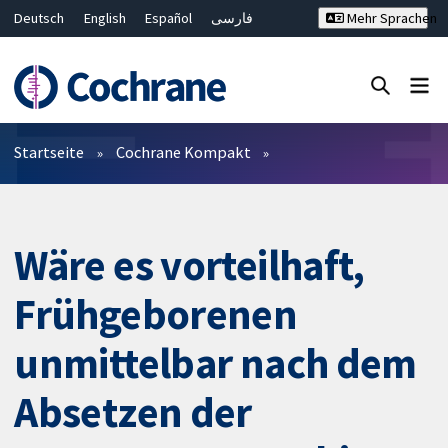
Deutsch
English
Español
فارسی
Mehr Sprachen
Français
Русский
Hrvatski
Bahasa Malaysia
ไทย
繁體中文
简体中文
Close search ✖
Filter
Startseite
Cochrane Kompakt
Wäre es vorteilhaft,
Frühgeborenen
unmittelbar nach dem
Absetzen der