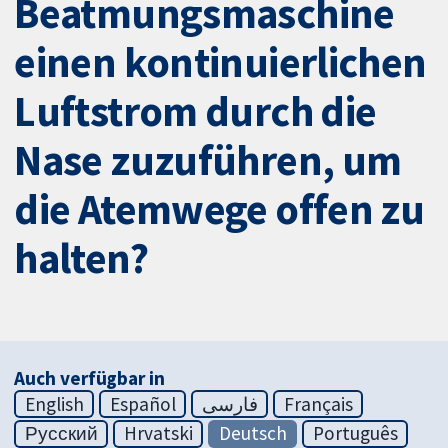
Beatmungsmaschine
einen kontinuierlichen
Luftstrom durch die
Nase zuzuführen, um
die Atemwege offen zu
halten?
Auch verfügbar in
English
Español
فارسی
Français
Русский
Hrvatski
Deutsch
Português