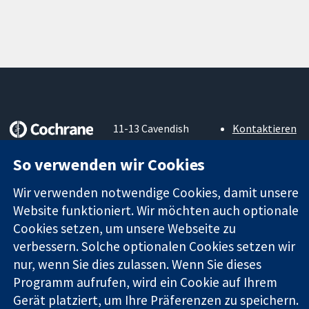
11-13 Cavendish
Kontaktieren
Square
Sie uns
Zuverlässige
London
Neuigkeiten
So verwenden wir Cookies
Evidenz
W1G0AN
Pressestelle
Informierte
Vereinigtes
Über uns
Wir verwenden notwendige Cookies, damit unsere
Entscheidungen
Königreich
Stellenangebot
Website funktioniert. Wir möchten auch optionale
Bessere
Cochrane
Cookies setzen, um unsere Webseite zu
Gesundheit
Library
verbessern. Solche optionalen Cookies setzen wir
nur, wenn Sie dies zulassen. Wenn Sie dieses
Programm aufrufen, wird ein Cookie auf Ihrem
Die Cochrane Collaboration ist eine gemeinützige Organisation
Gerät platziert, um Ihre Präferenzen zu speichern.
(Nr. 1045921) und in England und in Wales als eine Gesellschaft