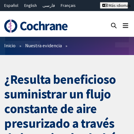
Español
English
فارسی
Français
Más idiomas
Русский
Hrvatski
Deutsch
Bahasa Malaysia
ไทย
繁體中文
简体中文
Cerrar búsqueda ✖
Filtros
Inicio
Nuestra evidencia
¿Resulta beneficioso
suministrar un flujo
constante de aire
presurizado a través