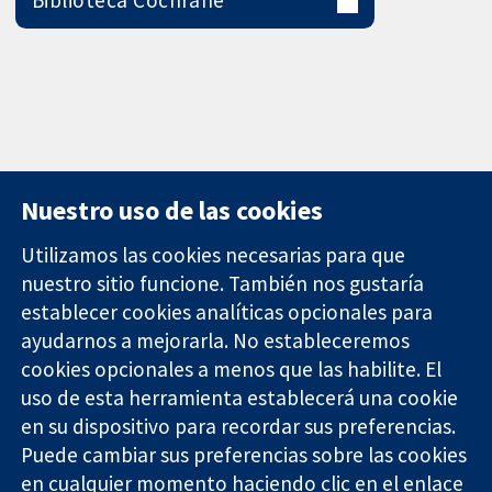
Nuestro uso de las cookies
Utilizamos las cookies necesarias para que
nuestro sitio funcione. También nos gustaría
11-13 Cavendish
Contacto
establecer cookies analíticas opcionales para
Square
Noticias
ayudarnos a mejorarla. No estableceremos
Evidencia fiable.
Londres
Prensa
Decisiones
cookies opcionales a menos que las habilite. El
W1G 0AN
Sobre
informadas.
Reino Unido
nosotros
uso de esta herramienta establecerá una cookie
Mejor salud.
Empleo
en su dispositivo para recordar sus preferencias.
Cochrane
Puede cambiar sus preferencias sobre las cookies
Library
en cualquier momento haciendo clic en el enlace