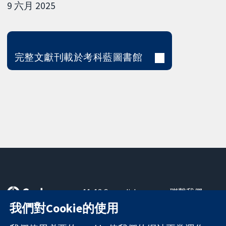
9 六月 2025
完整文獻刊載於考科藍圖書館
11-13 Cavendish
聯繫我們
Square
新聞
我們對Cookie的使用
可信任實證
London
新聞部
知情決定
W1G 0AN
關於我們