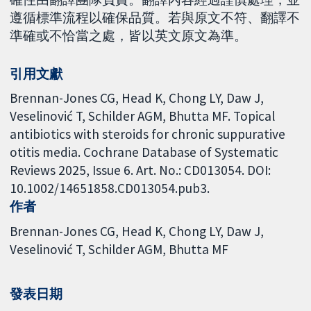
遵循標準流程以確保品質。若與原文不符、翻譯不
準確或不恰當之處，皆以英文原文為準。
引用文獻
Brennan-Jones CG, Head K, Chong LY, Daw J,
Veselinović T, Schilder AGM, Bhutta MF. Topical
antibiotics with steroids for chronic suppurative
otitis media. Cochrane Database of Systematic
Reviews 2025, Issue 6. Art. No.: CD013054. DOI:
10.1002/14651858.CD013054.pub3.
作者
Brennan-Jones CG
Head K
Chong LY
Daw J
Veselinović T
Schilder AGM
Bhutta MF
發表日期