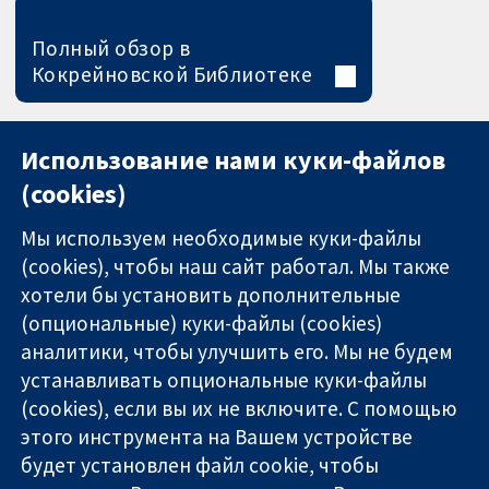
Полный обзор в
Кокрейновской Библиотеке
Использование нами куки-файлов
(cookies)
Мы используем необходимые куки-файлы
(cookies), чтобы наш сайт работал. Мы также
хотели бы установить дополнительные
(опциональные) куки-файлы (cookies)
аналитики, чтобы улучшить его. Мы не будем
11-13 Cavendish
Связаться с
устанавливать опциональные куки-файлы
Square
нами
(cookies), если вы их не включите. С помощью
Надёжные
London
Новости
этого инструмента на Вашем устройстве
доказательства
W1G 0AN
Пресс-
Информированные
United Kingdom
служба
будет установлен файл cookie, чтобы
решения
О нас