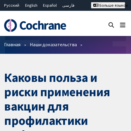
Русский
English
Español
فارسی
Больше языков
Français
Hrvatski
Deutsch
Bahasa Malaysia
ไทย
繁體中文
简体中文
Закрыть поиск ✖
Фильтры
Главная
Наши доказательства
Каковы польза и
риски применения
вакцин для
профилактики