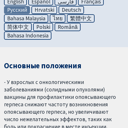
English
Español
فارسی
Français
Русский
Hrvatski
Deutsch
Bahasa Malaysia
ไทย
繁體中文
简体中文
Polski
Română
Bahasa Indonesia
Основные положения
- У взрослых с онкологическими
заболеваниями (солидными опухолями)
вакцины для профилактики опоясывающего
герпеса снижают частоту возникновения
опоясывающего герпеса, но увеличивают
число нежелательных эффектов, таких как
боль или покраснение в месте инъекции.