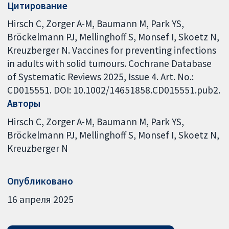
Цитирование
Hirsch C, Zorger A-M, Baumann M, Park YS,
Bröckelmann PJ, Mellinghoff S, Monsef I, Skoetz N,
Kreuzberger N. Vaccines for preventing infections
in adults with solid tumours. Cochrane Database
of Systematic Reviews 2025, Issue 4. Art. No.:
CD015551. DOI: 10.1002/14651858.CD015551.pub2.
Авторы
Hirsch C
Zorger A-M
Baumann M
Park YS
Bröckelmann PJ
Mellinghoff S
Monsef I
Skoetz N
Kreuzberger N
Опубликовано
16 апреля 2025