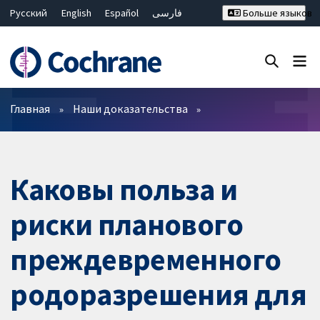
Русский
English
Español
فارسی
Больше языков
Français
Hrvatski
Deutsch
Bahasa Malaysia
ไทย
繁體中文
简体中文
Закрыть поиск ✖
Фильтры
Главная
Наши доказательства
Каковы польза и
риски планового
преждевременного
родоразрешения для