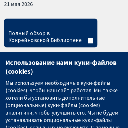
21 мая 2026
Полный обзор в
Кокрейновской Библиотеке
Использование нами куки-файлов
(cookies)
Мы используем необходимые куки-файлы
(cookies), чтобы наш сайт работал. Мы также
хотели бы установить дополнительные
(опциональные) куки-файлы (cookies)
аналитики, чтобы улучшить его. Мы не будем
11-13 Cavendish
Связаться с
устанавливать опциональные куки-файлы
Square
нами
(cookies), если вы их не включите. С помощью
Надёжные