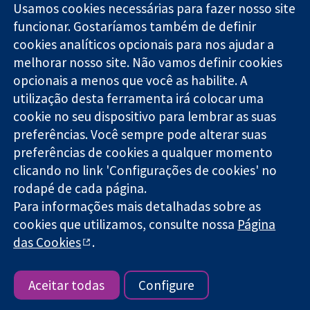
Usamos cookies necessárias para fazer nosso site
funcionar. Gostaríamos também de definir
11-13 Cavendish
Contato
cookies analíticos opcionais para nos ajudar a
Square
Notícias
melhorar nosso site. Não vamos definir cookies
Evidências
Londres
Assessoria de
confiáveis.
W1G 0AN
imprensa
opcionais a menos que você as habilite. A
Decisões
Reino Unido
Sobre nós
utilização desta ferramenta irá colocar uma
informadas.
Emprego
cookie no seu dispositivo para lembrar as suas
Melhor saúde.
Cochrane
preferências. Você sempre pode alterar suas
Library
preferências de cookies a qualquer momento
clicando no link 'Configurações de cookies' no
rodapé de cada página.
A Cochrane Collaboration é uma organização sem fins lucrativos
Para informações mais detalhadas sobre as
(caridade nº 1045921) e uma empresa limitada por garantia (nº
03044323) registrada na Inglaterra e no País de Gales.
cookies que utilizamos, consulte nossa
Página
das Cookies
.
Copyright © 2026 The Cochrane Collaboration
Termos e condições do site
|
Aviso legal
|
Privacidade
|
Política
de cookies
|
Configuração de cookies
Aceitar todas
Configure