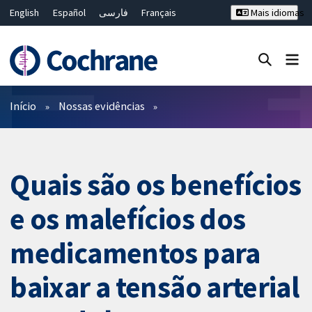
English
Español
فارسی
Français
Mais idiomas
Русский
Hrvatski
Deutsch
Bahasa Malaysia
ไทย
繁體中文
简体中文
Close search ✖
Filtros
Início
Nossas evidências
Quais são os benefícios
e os malefícios dos
medicamentos para
baixar a tensão arterial